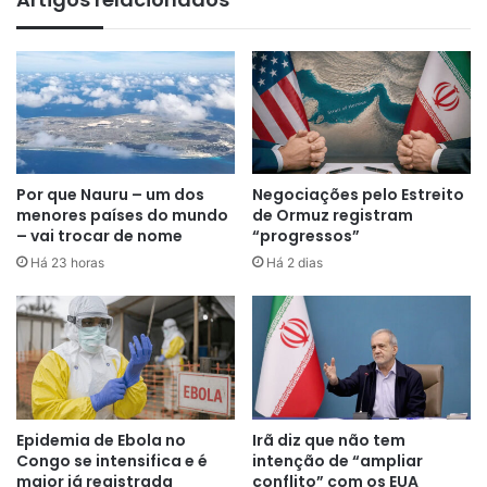
“Palavras são muito importantes e
muitas vezes podem levar a
consequências indesejadas.
Espero que este não seja um
Por que Nauru – um dos
Negociações pelo Estreito
menores países do mundo
de Ormuz registram
desses casos”
, disse Trump em
– vai trocar de nome
“progressos”
uma publicação na rede Truth
Há 23 horas
Há 2 dias
Social.
O republicano também pediu um cessar-fogo na guerra
entre Rússia e Ucrânia, que já se prolonga há mais de três
anos, e estabeleceu um prazo de 10 dias para um acordo
Epidemia de Ebola no
Irã diz que não tem
de paz, sob ameaça de sanções comerciais.
Congo se intensifica e é
intenção de “ampliar
maior já registrada
conflito” com os EUA