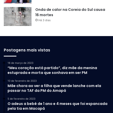
holofotes do mundo.
Onda de calor na Coreia do Sul causa
16 mortes
4. Crise Nuclear da Coreia do
Há 3 dias
Norte (2006)
Em outubro de 2006, a Coreia do Norte realizou seu
primeiro teste nuclear depois de ter se retirado do TNP,
Postagens mais vistas
em 2003. O teste, embora de baixa potência, desafiou a
comunidade internacional e aumentou as tensões com os
16 de março de 2023
EUA e seus aliados.
“Meu coração está partido”, diz mãe da menina
estuprada e morta que sonhava em ser PM
A ONU impôs sanções, mas o programa nuclear norte-
10 de fevereiro de 2023
coreano continuou a avançar, com testes subsequentes
Mãe chora ao ver a filha que vende lanche com ela
passar no TAF da PM do Amapá
em 2009, 2013, 2016 e 2017, segundo resoluções do
Conselho de Segurança da ONU (Organização das Nações
5 de fevereiro de 2023
O adeus a bebê de 1 ano e 4 meses que foi espancada
Unidas).
pela tia em Macapá