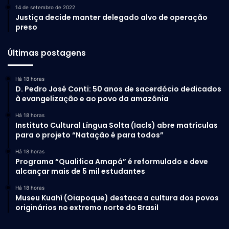
5. Conflito Índia-Paquistão
14 de setembro de 2022
Justiça decide manter delegado alvo de operação
(2019)
preso
A tensão nuclear entre Índia e Paquistão escalou em
Últimas postagens
fevereiro de 2019, após um ataque terrorista na Caxemira
que matou 40 soldados indianos. A Índia respondeu com
Há 18 horas
D. Pedro José Conti: 50 anos de sacerdócio dedicados
ataques aéreos em território paquistanês, e o Paquistão
à evangelização e ao povo da amazônia
retaliou, derrubando um avião indiano.
Há 18 horas
Instituto Cultural Língua Solta (Iacls) abre matrículas
Ambos os países, com arsenais nucleares estimados em
para o projeto “Natação é para todos”
150 ogivas cada, evitaram uma escalada maior após
Há 18 horas
pressões diplomáticas internacionais.
Programa “Qualifica Amapá” é reformulado e deve
alcançar mais de 5 mil estudantes
6. Novo conflito Índia-
Há 18 horas
Paquistão (2025)
Museu Kuahí (Oiapoque) destaca a cultura dos povos
originários no extremo norte do Brasil
Este ano, a rivalidade entre Índia e Paquistão atingiu um