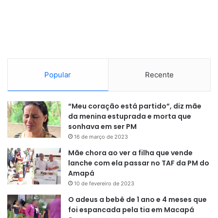
Em outubro de 1962, em plena Guerra Fria, o mundo
esteve próximo de uma guerra nuclear. A União Soviética,
sob Nikita Khrushchev, instalou secretamente mísseis
nucleares em Cuba, a 140 km dos EUA, em resposta a
mísseis norte-americanos na Turquia.
Popular
Recente
Após 13 dias de negociações intensas com o governo
Kennedy, Khrushchev concordou em retirar os mísseis,
“Meu coração está partido”, diz mãe
enquanto os EUA prometeram não invadir Cuba e,
da menina estuprada e morta que
secretamente, remover seus mísseis da Turquia. A crise
sonhava em ser PM
ajudou a levar à criação do telefone vermelho, a linha
16 de março de 2023
direta de comunicação entre Casa Branca e Kremlin.
Mãe chora ao ver a filha que vende
lanche com ela passar no TAF da PM do
2. Exercício Able Archer (1983)
Amapá
10 de fevereiro de 2023
Em novembro de 1983, o exercício militar da Otan
O adeus a bebê de 1 ano e 4 meses que
(Organização do Tratado do Atlântico Norte), Able Archer
foi espancada pela tia em Macapá