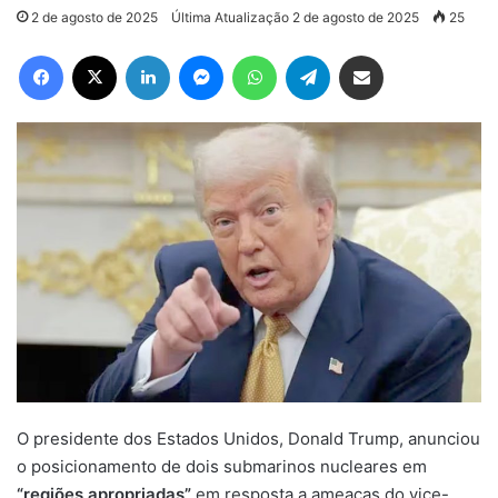
2 de agosto de 2025
Última Atualização 2 de agosto de 2025
25
Facebook
X
Linkedin
Messenger
WhatsApp
Telegram
Compartilhar via e-mail
O presidente dos Estados Unidos, Donald Trump, anunciou
o posicionamento de dois submarinos nucleares em
“regiões apropriadas”
em resposta a ameaças do vice-