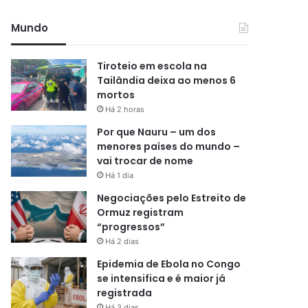
Mundo
Tiroteio em escola na
Tailândia deixa ao menos 6
mortos
Há 2 horas
Por que Nauru – um dos
menores países do mundo –
vai trocar de nome
Há 1 dia
Negociações pelo Estreito de
Ormuz registram
“progressos”
Há 2 dias
Epidemia de Ebola no Congo
se intensifica e é maior já
registrada
Há 3 dias