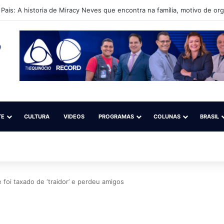
orre após receber diversos disparos de arma de fogo em Santana; Pol
TE
CULTURA
VIDEOS
PROGRAMAS
COLUNAS
BRASIL
foi taxado de ‘traidor’ e perdeu amigos