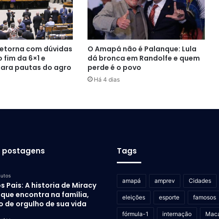
etorna com dúvidas
O Amapá não é Palanque: Lula
 fim da 6×1 e
dá bronca em Randolfe e quem
para pautas do agro
perde é o povo
Há 4 dias
s postagens
Tags
nutos
amapá
amprev
Cidades
s Pais: A historia de Miracy
que encontra na família,
eleições
esporte
famosos
o de orgulho de sua vida
fórmula-1
internação
Mac