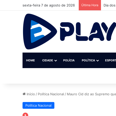
sexta-feira 7 de agosto de 2026
Última Hora
Homem m
HOME
CIDADE
POLÍCIA
POLÍTICA
ESPOR
Início
/
Política Nacional
/
Mauro Cid diz ao Supremo que 
Política Nacional