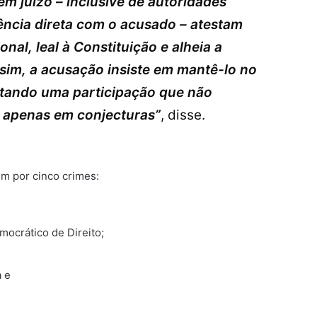
m juízo – inclusive de autoridades
vência direta com o acusado – atestam
onal, leal à Constituição e alheia a
ssim, a acusação insiste em mantê-lo no
ntando uma participação que não
s apenas em conjecturas”
, disse.
em por cinco crimes:
mocrático de Direito;
a e