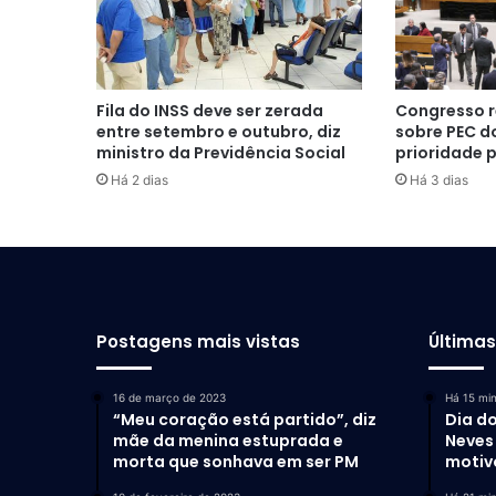
Fila do INSS deve ser zerada
Congresso r
entre setembro e outubro, diz
sobre PEC do
ministro da Previdência Social
prioridade 
Há 2 dias
Há 3 dias
Postagens mais vistas
Última
16 de março de 2023
Há 15 mi
“Meu coração está partido”, diz
Dia do
mãe da menina estuprada e
Neves 
morta que sonhava em ser PM
motiv