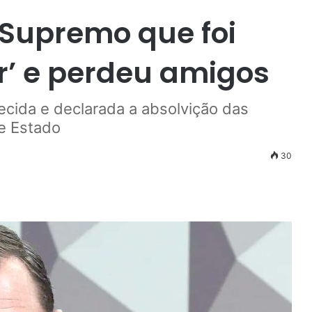
 Supremo que foi
or’ e perdeu amigos
cida e declarada a absolvição das
e Estado
30
r
ail