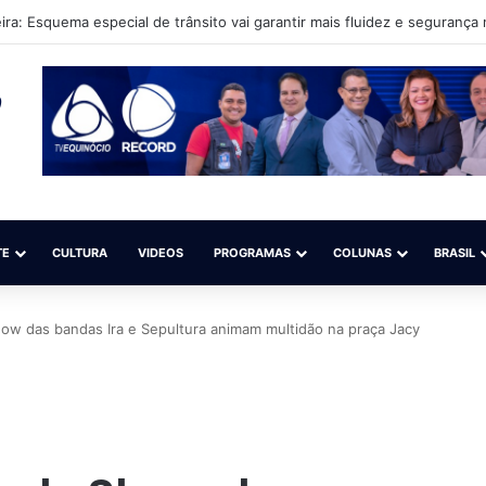
hiploader: Operação marca avanço na modernização do Porto de Santa
TE
CULTURA
VIDEOS
PROGRAMAS
COLUNAS
BRASIL
how das bandas Ira e Sepultura animam multidão na praça Jacy