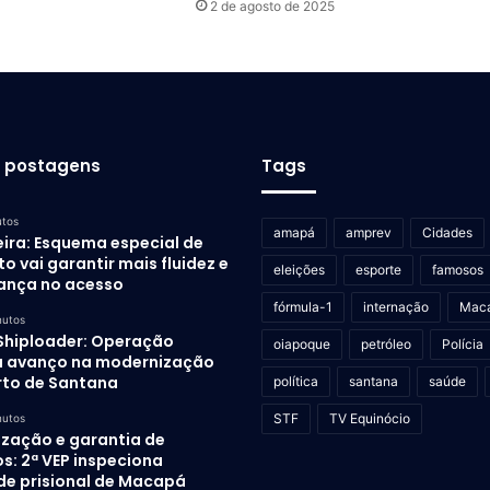
2 de agosto de 2025
s postagens
Tags
utos
amapá
amprev
Cidades
eira: Esquema especial de
to vai garantir mais fluidez e
eleições
esporte
famosos
ança no acesso
fórmula-1
internação
Mac
nutos
Shiploader: Operação
oiapoque
petróleo
Polícia
 avanço na modernização
rto de Santana
política
santana
saúde
STF
TV Equinócio
nutos
ização e garantia de
os: 2ª VEP inspeciona
de prisional de Macapá