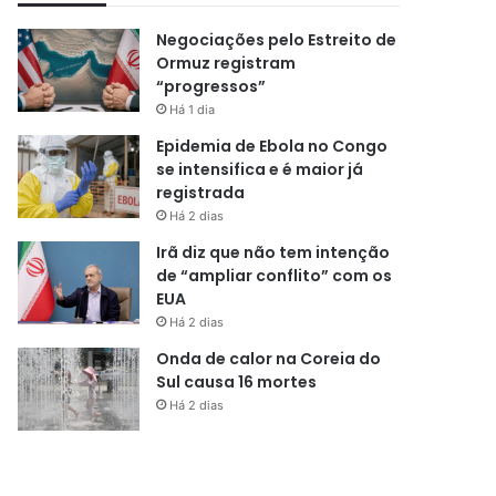
Negociações pelo Estreito de
Ormuz registram
“progressos”
Há 1 dia
Epidemia de Ebola no Congo
se intensifica e é maior já
registrada
Há 2 dias
Irã diz que não tem intenção
de “ampliar conflito” com os
EUA
Há 2 dias
Onda de calor na Coreia do
Sul causa 16 mortes
Há 2 dias