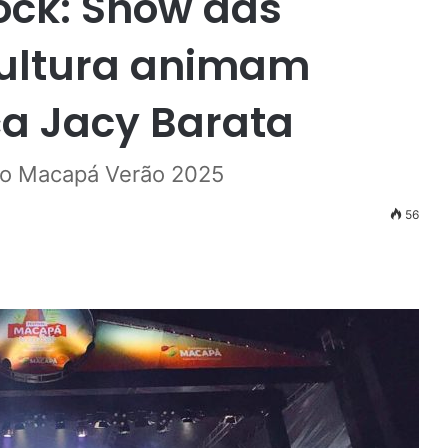
ock: Show das
pultura animam
ça Jacy Barata
e o Macapá Verão 2025
56
r
ail