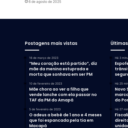
6 de agosto de 2025
Postagens mais vistas
Última
16 de março de 2023
Há 3 min
“Meu coração está partido”, diz
Expof
mãe da menina estuprada e
trânsi
morta que sonhava em ser PM
segur
10 de fevereiro de 2023
Há 25 mi
Mãe chora ao ver a filha que
Novo 
vende lanche com ela passar no
marca
TAF da PM do Amapá
do Po
5 de fevereiro de 2023
Há 27 mi
O adeus a bebê de 1 ano e 4 meses
Fiscal
que foi espancada pela tia em
direit
Macapá
unida