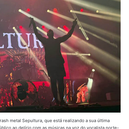
rash metal Sepultura, que está realizando a sua última
úblico ao delírio com as músicas na voz do vocalista norte-