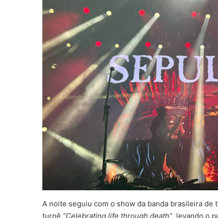
A noite seguiu com o show da banda brasileira de t
turnê
“Celebrating life through death”
, levando o p