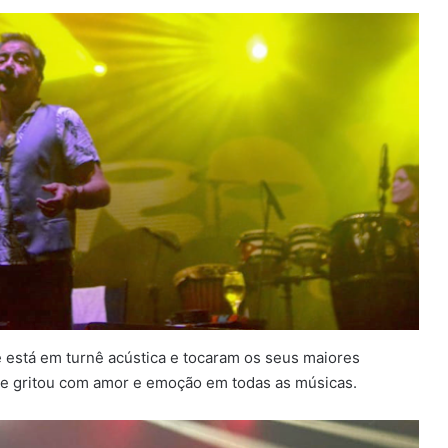
ue está em turnê acústica e tocaram os seus maiores
e gritou com amor e emoção em todas as músicas.