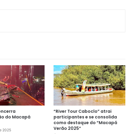
ger
artilhar via e-mail
encerra
“River Tour Caboclo” atrai
ão do Macapá
participantes e se consolida
como destaque do “Macapá
Verão 2025”
de 2025