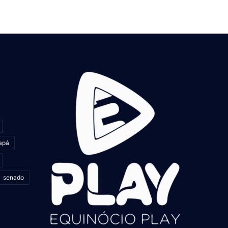
apá
senado