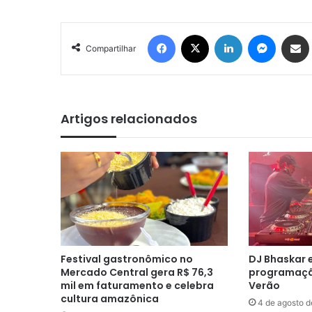
Facebook
X
Linkedin
Messen
Comp
Compartilhar
Artigos relacionados
Festival gastronômico no
DJ Bhaskar 
Mercado Central gera R$ 76,3
programaç
mil em faturamento e celebra
Verão
cultura amazônica
4 de agosto 