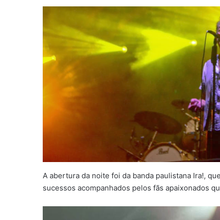
A abertura da noite foi da banda paulistana Ira!, q
sucessos acompanhados pelos fãs apaixonados qu