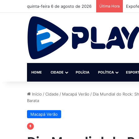
quinta-feira 6 de agosto de 2026
Última Hora
Novo S
HOME
CIDADE
POLÍCIA
POLÍTICA
ESPOR
Início
/
Cidade
/
Macapá Verão
/
Dia Mundial do Rock: S
Barata
Macapá Verão