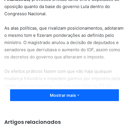
oposição quanto da base do governo Lula dentro do
Congresso Nacional.
As alas políticas, que rivalizam posicionamentos, adotaram
o mesmo tom e fizeram ponderações ao definido pelo
ministro. O magistrado anulou a decisão de deputados e
senadores que derrubava o aumento do IOF, assim como
os decretos do governo que alteraram o imposto.
Os efeitos práticos fazem com que não haja qualquer
mudança tributária e impedem ganhos por impostos pela
União. Uma perspectiva criticada pelo líder do PT na
Câmara, deputado Lindbergh Farias (RJ).
Mostrar mais
O parlamentar é um dos maiores aliados do governo Lula
dentro da Câmara e considera que a falta de arrecadação
Artigos relacionados
pelo IOF levará o governo a adotar um novo
contingenciamento de gastos em mais de R$ 10 bilhões.