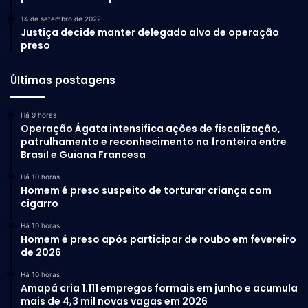
maioria do plenário da Câmara
14 de setembro de 2022
dos Deputados e da sociedade.
Justiça decide manter delegado alvo de operação
preso
Continuamos abertos ao diálogo
institucional, com respeito e
Últimas postagens
serenidade, sempre em busca do
equilíbrio das contas públicas e
Há 9 horas
Operação Ágata intensifica ações de fiscalização,
do crescimento sustentável da
patrulhamento e reconhecimento na fronteira entre
Brasil e Guiana Francesa
economia”
, pontuou.
Há 10 horas
Homem é preso suspeito de torturar criança com
cigarro
Há 10 horas
Homem é preso após participar de roubo em fevereiro
de 2026
Há 10 horas
Amapá cria 1.111 empregos formais em junho e acumula
mais de 4,3 mil novas vagas em 2026