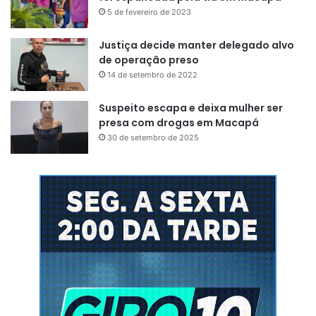
contas públicas é um debate
5 de fevereiro de 2023
eminentemente político, que deve
Justiça decide manter delegado alvo
ser feito no voto, no Parlamento,
de operação preso
com transparência e respeito à
14 de setembro de 2022
soberania popular”
, pontuou.
Suspeito escapa e deixa mulher ser
presa com drogas em Macapá
30 de setembro de 2025
Lula e Hugo Motta
Os grupos da base e oposição se distanciaram do tom
conciliatório reproduzido pelo comando dos Poderes.
Representantes do governo elogiaram o espaço
conciliatório proposto por Moraes, conforme indicado pelo
próprio presidente, Luiz Inácio Lula da Silva (PT).