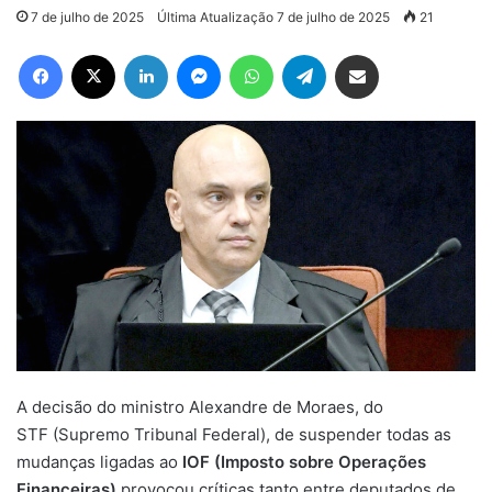
7 de julho de 2025
Última Atualização 7 de julho de 2025
21
Facebook
X
Linkedin
Messenger
WhatsApp
Telegram
Compartilhar via e-mail
A decisão do ministro Alexandre de Moraes, do
STF (Supremo Tribunal Federal), de suspender todas as
mudanças ligadas ao
IOF (Imposto sobre Operações
Financeiras)
provocou críticas tanto entre deputados de