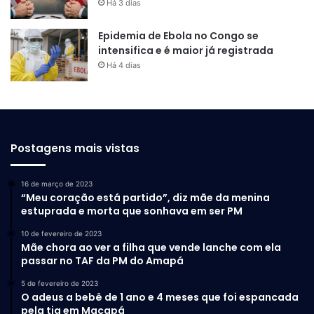
Há 3 dias
coisa. Então, eu sou grato ao
Epidemia de Ebola no Congo se
Congresso Nacional”
, afirmou.
intensifica e é maior já registrada
Há 4 dias
O presidente da Câmara, Hugo Motta (Republicanos-PB),
disse que a continuidade da anulação de impostos mantém
o que foi defendido pelo plenário da Câmara, e que ele
Postagens mais vistas
continua
“aberto ao diálogo institucional”
.
16 de março de 2023
“Meu coração está partido”, diz mãe da menina
estuprada e morta que sonhava em ser PM
10 de fevereiro de 2023
Mãe chora ao ver a filha que vende lanche com ela
“A decisão do ministro Alexandre
passar no TAF da PM do Amapá
de Moraes evita o aumento do IOF
5 de fevereiro de 2023
O adeus a bebê de 1 ano e 4 meses que foi espancada
em sintonia com o desejo da
pela tia em Macapá