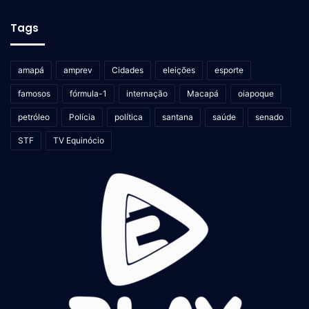
Tags
amapá
amprev
Cidades
eleições
esporte
famosos
fórmula-1
internação
Macapá
oiapoque
petróleo
Polícia
política
santana
saúde
senado
STF
TV Equinócio