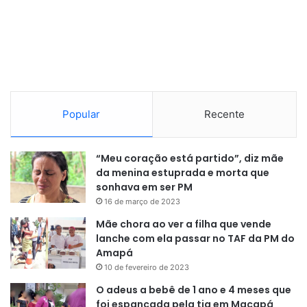
interferência em uma decisão política.
“Abre um precedente perigoso e
Popular
Recente
indesejável: transforma o
Judiciário em um poder
“Meu coração está partido”, diz mãe
da menina estuprada e morta que
moderador de disputas políticas,
sonhava em ser PM
interferindo num campo que é,
16 de março de 2023
por definição, prerrogativa do
Mãe chora ao ver a filha que vende
lanche com ela passar no TAF da PM do
Congresso Nacional. A discussão
Amapá
sobre aumento de impostos,
10 de fevereiro de 2023
política fiscal e equilíbrio das
O adeus a bebê de 1 ano e 4 meses que
foi espancada pela tia em Macapá