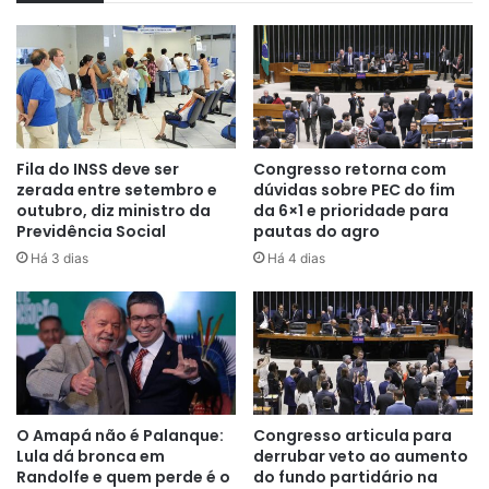
Segundo o político, esse aperto das contas deve ser
formalizado ainda em julho.
Fila do INSS deve ser
Congresso retorna com
zerada entre setembro e
dúvidas sobre PEC do fim
outubro, diz ministro da
da 6×1 e prioridade para
“O STF cria uma falsa
Previdência Social
pautas do agro
equivalência entre legalidade e
Há 3 dias
Há 4 dias
ilegalidade. O efeito prático é
permitir que a renúncia fiscal
opere enquanto não há norma
válida – jogando sobre o
Executivo o ônus fiscal e político
O Amapá não é Palanque:
Congresso articula para
Lula dá bronca em
derrubar veto ao aumento
da paralisia“
, afirmou, em
Randolfe e quem perde é o
do fundo partidário na