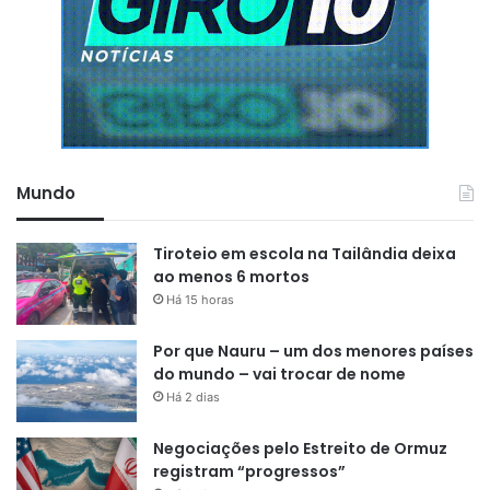
“Parece que tem uma guerra entre
governo e Congresso. [Mas] deixa
eu falar, eu sou muito agradecido
à relação que eu tenho com o
Mundo
Congresso Nacional. Até agora,
nesses dois anos e meio, o
Tiroteio em escola na Tailândia deixa
ao menos 6 mortos
Congresso aprovou 99% das
Há 15 horas
coisas que nós mandamos. Acho
que nem no governo Sarney, nem
Por que Nauru – um dos menores países
do mundo – vai trocar de nome
no governo Fernando Henrique
Há 2 dias
Cardoso, nem no governo de
Negociações pelo Estreito de Ormuz
ninguém – nem no governo
registram “progressos”
Bolsonaro -, se aprovou tanta