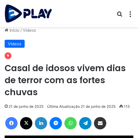
Procur
M
Início
/
Videos
Videos
Casal de idosos vivem dias
de terror com as fortes
chuvas
21 de junho de 2025
Última Atualização 21 de junho de 2025
115
Facebook
X
Linkedin
Messenger
WhatsApp
Telegram
Compartilhar via e-mail