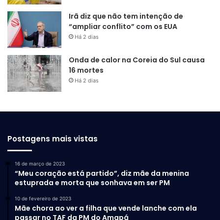
Irã diz que não tem intenção de
“ampliar conflito” com os EUA
Há 2 dias
Onda de calor na Coreia do Sul causa
16 mortes
Há 2 dias
Postagens mais vistas
16 de março de 2023
“Meu coração está partido”, diz mãe da menina
estuprada e morta que sonhava em ser PM
10 de fevereiro de 2023
Mãe chora ao ver a filha que vende lanche com ela
passar no TAF da PM do Amapá