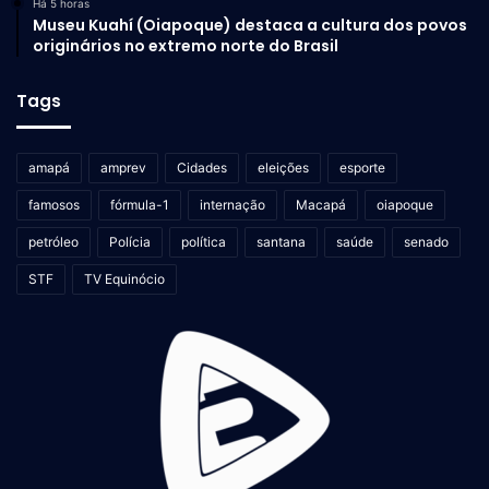
Há 5 horas
Museu Kuahí (Oiapoque) destaca a cultura dos povos
originários no extremo norte do Brasil
Tags
amapá
amprev
Cidades
eleições
esporte
famosos
fórmula-1
internação
Macapá
oiapoque
petróleo
Polícia
política
santana
saúde
senado
STF
TV Equinócio