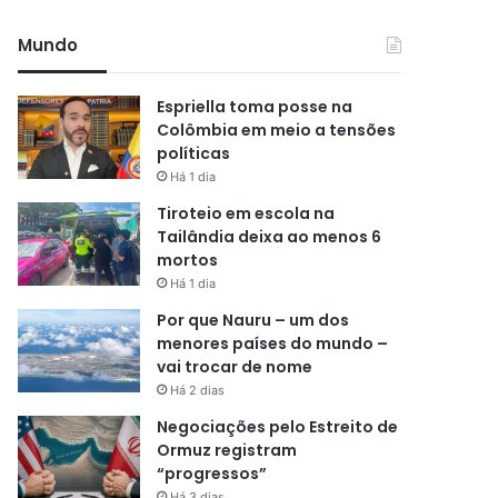
Mundo
Espriella toma posse na
Colômbia em meio a tensões
políticas
Há 1 dia
Tiroteio em escola na
Tailândia deixa ao menos 6
mortos
Há 1 dia
Por que Nauru – um dos
menores países do mundo –
vai trocar de nome
Há 2 dias
Negociações pelo Estreito de
Ormuz registram
“progressos”
Há 3 dias