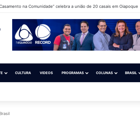
Ibama e ICMBio para debater o aperfeiçoamento da fiscalização do gari
TE
CULTURA
VIDEOS
PROGRAMAS
COLUNAS
BRASIL
rasil