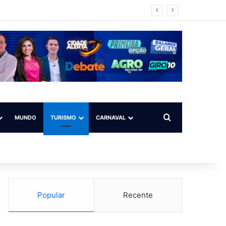
mpo ilegal
Procurar por
MUNDO
TURISMO
CARNAVAL
Popular
Recente