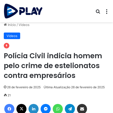
Procur
M
Início
/
Videos
Videos
Polícia Civil indicia homem
pelo crime de estelionatos
contra empresários
26 de fevereiro de 2025
Última Atualização 26 de fevereiro de 2025
21
Facebook
X
Linkedin
Messenger
WhatsApp
Telegram
Compartilhar via e-mail