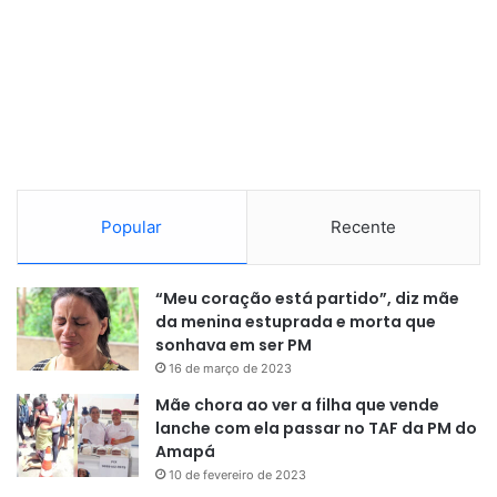
Em atividade
Em sua suíte, no 10º andar do Hospital Gemelli, Francisco
começa a receber seus colaboradores mais próximos. Na
segunda-feira, concedeu uma audiência ao secretário de
Estado, o cardeal italiano Pietro Parolin, e ao arcebispo
Edgar Peña Parra, respectivamente o número dois e o
número três da Santa Sé. Foi nessa reunião de trabalho, a
Popular
Recente
primeira desde sua internação, que Francisco assinou as
canonizações e convocou o encontro de cardeais.
“Meu coração está partido”, diz mãe
da menina estuprada e morta que
sonhava em ser PM
16 de março de 2023
Mãe chora ao ver a filha que vende
lanche com ela passar no TAF da PM do
Amapá
10 de fevereiro de 2023