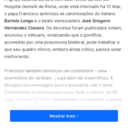
Hospital Gemelli de Roma, onde está internado há 12 dias,
o papa Francisco autorizou as canonizações do italiano
Bartolo Longo
e o beato venezuelano
José Gregorio
Hernández Cisnero
. Os decretos foram publicados ontem,
anunciou o Vaticano, sinalizando que o pontífice,
acometido por uma pneumonia bilateral, pode trabalhar e
que seu quadro clínico, embora ainda crítico, parece estar
melhorando.
Francisco também convocou um consistório – uma
assembleia de cardeais -, cuja data não especificou. E
divulgou sua mensagem para a quaresma, sob o tema
Caminhemos juntos na esperança. Nela, o jesuíta, de 88
anos, convida os fiéis a
“prepararem os corações à graça
de Deus para poder celebrar com grande alegria o triunfo
pascal de Cristo sobre o pecado e a morte”
.
Mostrar mais