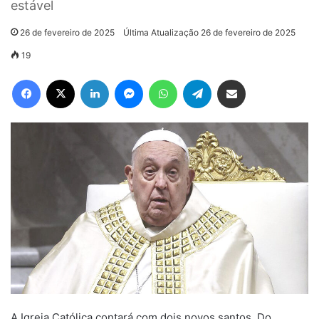
estável
26 de fevereiro de 2025
Última Atualização 26 de fevereiro de 2025
19
Facebook
X
Linkedin
Messenger
WhatsApp
Telegram
Compartilhar via e-mail
A Igreja Católica contará com dois novos santos. Do