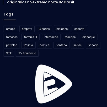
originários no extremo norte do Brasil
Tags
amapá
amprev
Cidades
eleições
esporte
famosos
fórmula-1
internação
Macapá
oiapoque
petróleo
Polícia
política
santana
saúde
senado
STF
TV Equinócio