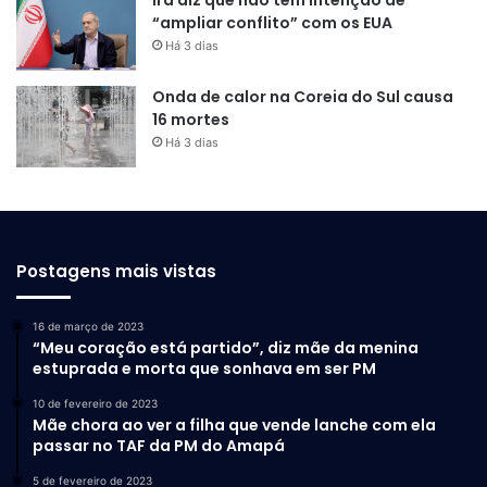
“ampliar conflito” com os EUA
Há 3 dias
Onda de calor na Coreia do Sul causa
16 mortes
Há 3 dias
Postagens mais vistas
16 de março de 2023
“Meu coração está partido”, diz mãe da menina
estuprada e morta que sonhava em ser PM
10 de fevereiro de 2023
Mãe chora ao ver a filha que vende lanche com ela
passar no TAF da PM do Amapá
5 de fevereiro de 2023