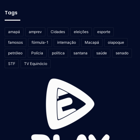
Tags
amapá
amprev
Cidades
eleições
esporte
famosos
fórmula-1
internação
Macapá
oiapoque
petróleo
Polícia
política
santana
saúde
senado
STF
TV Equinócio