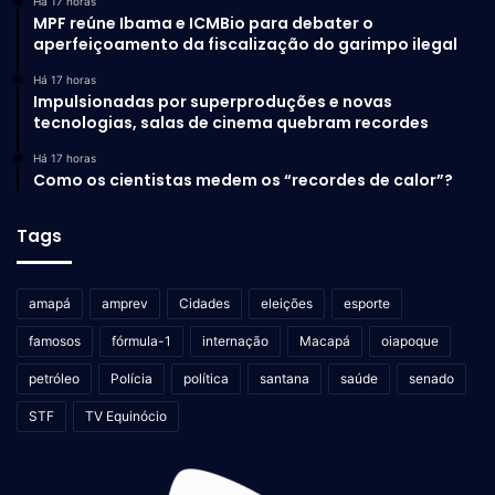
Há 17 horas
MPF reúne Ibama e ICMBio para debater o
aperfeiçoamento da fiscalização do garimpo ilegal
Há 17 horas
Impulsionadas por superproduções e novas
tecnologias, salas de cinema quebram recordes
Há 17 horas
Como os cientistas medem os “recordes de calor”?
Tags
amapá
amprev
Cidades
eleições
esporte
famosos
fórmula-1
internação
Macapá
oiapoque
petróleo
Polícia
política
santana
saúde
senado
STF
TV Equinócio