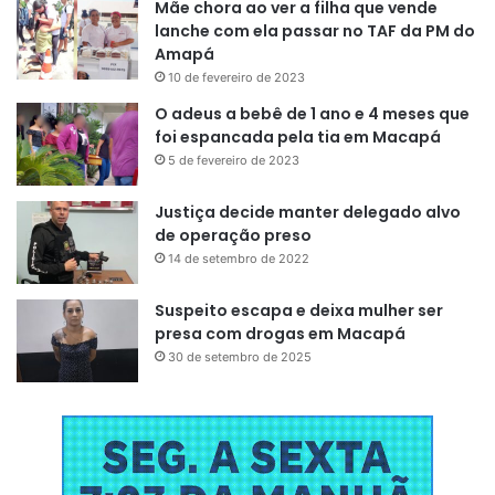
Mãe chora ao ver a filha que vende
preservar as funções do Ibama
lanche com ela passar no TAF da PM do
Amapá
como órgão técnico de assessoria
10 de fevereiro de 2023
ao governo federal e realmente
O adeus a bebê de 1 ano e 4 meses que
seguir todas as recomendações e
foi espancada pela tia em Macapá
exigências que os órgãos
5 de fevereiro de 2023
ambientais fazem”.
Justiça decide manter delegado alvo
de operação preso
14 de setembro de 2022
Nesta segunda-feira (17), ao lado de Lula, a presidente da
Suspeito escapa e deixa mulher ser
Petrobras, Magda Chambriard, também defendeu a
presa com drogas em Macapá
exploração de petróleo na região. Segundo Chambriard,
30 de setembro de 2025
tudo seria feito de forma extremamente segura. Ela
ressaltou que a estatal planeja aumentar a produção de
petróleo até 2030 e, por essa razão, precisa ‘urgente’ de
uma reposição de reservas.