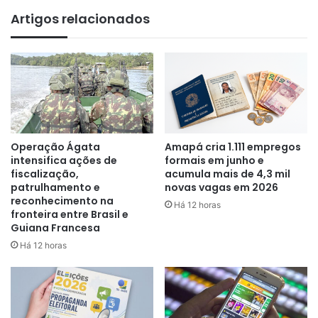
Artigos relacionados
Também na semana passada, Lula chamou de
“lenga
Operação Ágata
Amapá cria 1.111 empregos
intensifica ações de
formais em junho e
lenga”
a demora do Ibama em conceder a licença para a
fiscalização,
acumula mais de 4,3 mil
pesquisa. Segundo Paulo Artaxo, coordenador do Centro
patrulhamento e
novas vagas em 2026
de Estudos da Amazônia Sustentável da Universidade de
reconhecimento na
Há 12 horas
São Paulo (Ceas-USP), a pressão de Lula sobre o órgão é
fronteira entre Brasil e
Guiana Francesa
“indevida”
. Ele conversou com o jornal
Central do
Há 12 horas
Brasil
nesta segunda-feira (17) sobre o tema.