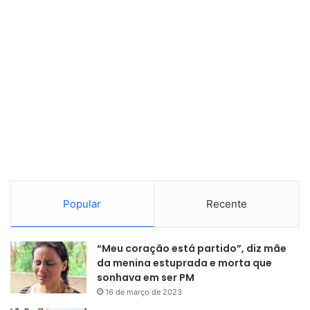
E continua.
“E aí a decisão do Ibama é
meramente técnica. É importante
salientar isso, que o Ibama não dá
Popular
Recente
palpite sobre a política energética
brasileira. O Ibama trata do
“Meu coração está partido”, diz mãe
processo de licenciamento de
da menina estuprada e morta que
sonhava em ser PM
uma atividade de alto risco
16 de março de 2023
ambiental. Então, é importante