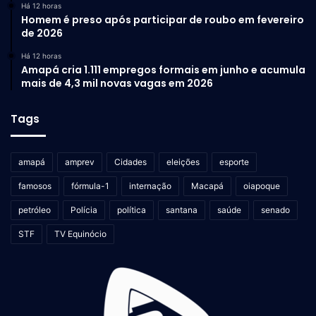
Há 12 horas
fim, é que a exploração de
Homem é preso após participar de roubo em fevereiro
de 2026
petróleo, se confirmada a
possibilidade de campos
Há 12 horas
Amapá cria 1.111 empregos formais em junho e acumula
produtivos, na verdade, só vai
mais de 4,3 mil novas vagas em 2026
poder ser concretizada daqui a 10
Tags
ou 12 anos, que é o tempo de
maturidade desse tipo de
amapá
amprev
Cidades
eleições
esporte
exploração. Há um custo de
famosos
fórmula-1
internação
Macapá
oiapoque
algumas centenas de bilhões de
petróleo
Polícia
política
santana
saúde
senado
dólares. A grande pergunta é: o
STF
TV Equinócio
país não faria muito melhor se
aplicasse essas centenas de
bilhões de dólares em energias
renováveis, como energia solar e