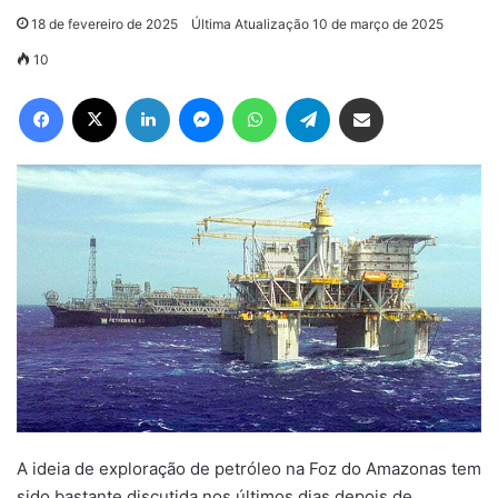
18 de fevereiro de 2025
Última Atualização 10 de março de 2025
10
Facebook
X
Linkedin
Messenger
WhatsApp
Telegram
Compartilhar via e-mail
A ideia de exploração de petróleo na Foz do Amazonas tem
sido bastante discutida nos últimos dias depois de