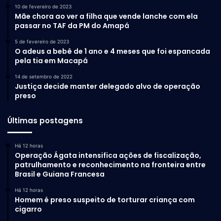
10 de fevereiro de 2023
No tocante, afirma ainda:
Mãe chora ao ver a filha que vende lanche com ela
passar no TAF da PM do Amapá
5 de fevereiro de 2023
O adeus a bebê de 1 ano e 4 meses que foi espancada
pela tia em Macapá
14 de setembro de 2022
Justiça decide manter delegado alvo de operação
“É uma região de altíssimo risco
preso
de acidentes de petróleo
causarem danos irreparáveis a
Últimas postagens
um meio ambiente que é muito
Há 12 horas
crítico e de que, certamente,
Operação Ágata intensifica ações de fiscalização,
patrulhamento e reconhecimento na fronteira entre
qualquer acidente pode ter danos
Brasil e Guiana Francesa
permanentes na região, o que é
Há 12 horas
indesejável para a sociedade
Homem é preso suspeito de torturar criança com
cigarro
brasileira. E outro aspecto, por