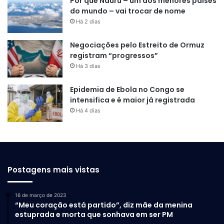
Por que Nauru – um dos menores países
combustíveis fósseis, certamente
do mundo – vai trocar de nome
abrir uma nova frente de
Há 2 dias
exploração de petróleo vai na
Negociações pelo Estreito de Ormuz
contramão, inclusive, dos
registram “progressos”
Há 3 dias
compromissos que o Brasil já
assumiu, assinou e aprovou no
Epidemia de Ebola no Congo se
intensifica e é maior já registrada
Congresso Nacional. Então, não
Há 4 dias
há a menor dúvida de que se a
iniciativa de explorar petróleo na
Foz do Amazonas for aprovada,
na verdade, ela vai contra os
Postagens mais vistas
nossos compromissos
16 de março de 2023
internacionais”
, argumenta.
“Meu coração está partido”, diz mãe da menina
estuprada e morta que sonhava em ser PM