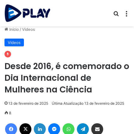
Procur
M
Início
/
Videos
Videos
Desde 2016, é comemorado o
Dia Internacional de
Mulheres na Ciência
13 de fevereiro de 2025
Última Atualização 13 de fevereiro de 2025
8
Facebook
X
Linkedin
Messenger
WhatsApp
Telegram
Compartilhar via e-mail