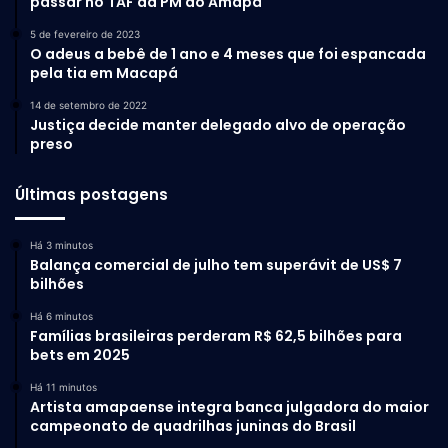
passar no TAF da PM do Amapá
5 de fevereiro de 2023
O adeus a bebê de 1 ano e 4 meses que foi espancada
pela tia em Macapá
14 de setembro de 2022
Justiça decide manter delegado alvo de operação
preso
Últimas postagens
Há 3 minutos
Balança comercial de julho tem superávit de US$ 7
bilhões
Há 6 minutos
Famílias brasileiras perderam R$ 62,5 bilhões para
bets em 2025
Há 11 minutos
Artista amapaense integra banca julgadora do maior
campeonato de quadrilhas juninas do Brasil