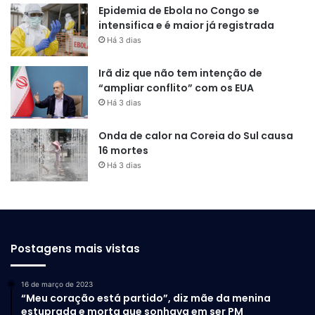
Epidemia de Ebola no Congo se
intensifica e é maior já registrada
Há 3 dias
Irã diz que não tem intenção de
“ampliar conflito” com os EUA
Há 3 dias
Onda de calor na Coreia do Sul causa
16 mortes
Há 3 dias
Postagens mais vistas
16 de março de 2023
“Meu coração está partido”, diz mãe da menina
estuprada e morta que sonhava em ser PM