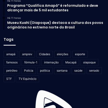
Há 11 horas
Programa “Qualifica Amapá” é reformulado e deve
alcançar mais de 5 mil estudantes
Há 11 horas
Museu Kuahí (Oiapoque) destaca a cultura dos povos
originários no extremo norte do Brasil
Tags
amapá
amprev
Cidades
eleições
esporte
famosos
fórmula-1
internação
Macapá
oiapoque
petróleo
Polícia
política
santana
saúde
senado
STF
TV Equinócio