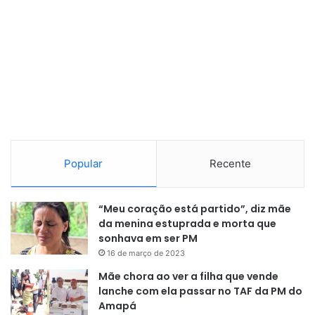
Arte: Petrobras
Mudanças climáticas
Para o engenheiro, o monitoramento vai permitir
acompanhar também as mudanças climáticas. “O satélite
Popular
Recente
orbita a 747 quilômetros da Terra e vai obter imagens a
cada seis dias de um determinado ponto da superfície da
“Meu coração está partido”, diz mãe
Terra. Vai ter uma cobertura quase contínua de todas as
da menina estuprada e morta que
áreas imersas e cobertas de gelo. É uma massa de dados
sonhava em ser PM
muito interessante. Vai ter informações de biomassa, de
16 de março de 2023
desastres naturais, elevação do nível do mar, água
Mãe chora ao ver a filha que vende
subterrânea e vai ter dois sensores. Um da Nasa na
lanche com ela passar no TAF da PM do
chamada banda L e o dos indianos de um comprimento de
Amapá