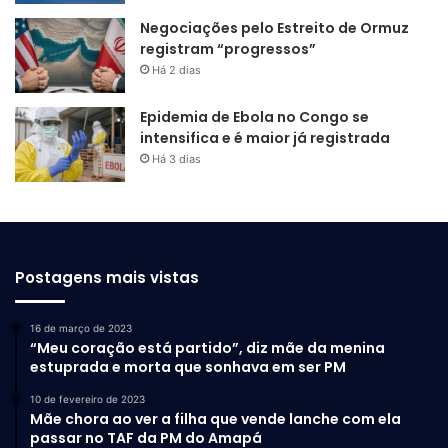
Negociações pelo Estreito de Ormuz
registram “progressos”
Há 2 dias
Epidemia de Ebola no Congo se
intensifica e é maior já registrada
Há 3 dias
Postagens mais vistas
16 de março de 2023
“Meu coração está partido”, diz mãe da menina
estuprada e morta que sonhava em ser PM
10 de fevereiro de 2023
Mãe chora ao ver a filha que vende lanche com ela
passar no TAF da PM do Amapá