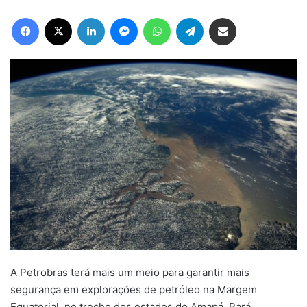
Facebook
X
Linkedin
Messenger
WhatsApp
Telegram
Compartilhar via e-mail
A Petrobras terá mais um meio para garantir mais
segurança em explorações de petróleo na Margem
Equatorial, no trecho dos estados do Amapá, Pará