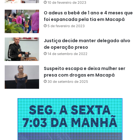
onda menor na banda S”, disse.
10 de fevereiro de 2023
O adeus a bebê de 1 ano e 4 meses que
foi espancada pela tia em Macapá
5 de fevereiro de 2023
Justiça decide manter delegado alvo
“Um dos pontos relevantes da
de operação preso
14 de setembro de 2022
missão, justamente, é fornecer
subsídios em torno das mudanças
Suspeito escapa e deixa mulher ser
presa com drogas em Macapá
climáticas e seus impactos, tanto
30 de setembro de 2025
dos meios físicos como a subida
do nível do mar e derretimento da
cobertura de gelo, como o
impacto nos vegetais e na
dinâmica urbana. Em tudo isso ele
vai fornecer informações muito