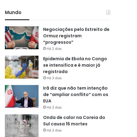
Mundo
Negociações pelo Estreito de
Ormuz registram
“progressos”
Há 2 dias
Epidemia de Ebola no Congo
se intensifica e é maior já
registrada
Há 3 dias
Irã diz que não tem intenção
de “ampliar conflito” com os
EUA
Há 3 dias
Onda de calor na Coreia do
Sul causa 16 mortes
Há 3 dias