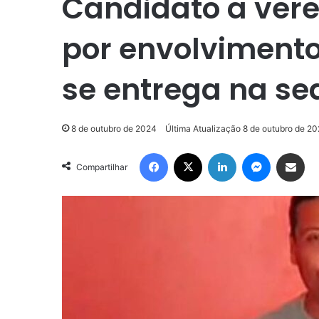
Candidato a vere
por envolviment
se entrega na se
8 de outubro de 2024
Última Atualização 8 de outubro de 2
Facebook
X
Linkedin
Messenge
Compartilhar via e-m
Compartilhar