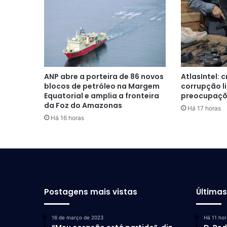
ANP abre a porteira de 86 novos
AtlasIntel: 
blocos de petróleo na Margem
corrupção l
Equatorial e amplia a fronteira
preocupaçõe
da Foz do Amazonas
Há 17 horas
Há 16 horas
Postagens mais vistas
Última
16 de março de 2023
Há 11 hor