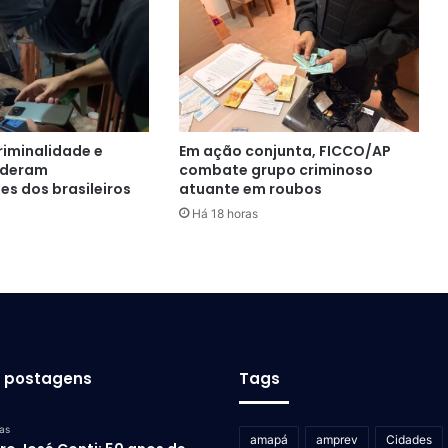
criminalidade e
Em ação conjunta, FICCO/AP
ideram
combate grupo criminoso
s dos brasileiros
atuante em roubos
Há 18 horas
s postagens
Tags
as
amapá
amprev
Cidades