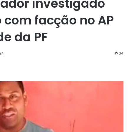
ador investigado
o com facção no AP
de da PF
024
34
r
ail