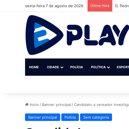
sexta-feira 7 de agosto de 2026
Última Hora
D. Pedr
HOME
CIDADE
POLÍCIA
POLÍTICA
ESPOR
Início
/
Banner principal
/
Candidato a vereador investi
Banner principal
Polícia
Sem categoria