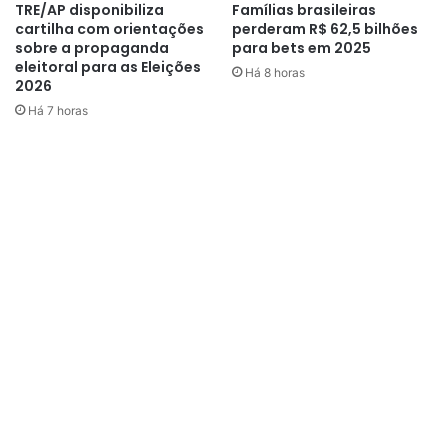
segundo turno marcado para o dia 27 do mesmo mês.
TRE/AP disponibiliza
Famílias brasileiras
cartilha com orientações
perderam R$ 62,5 bilhões
sobre a propaganda
para bets em 2025
eleitoral para as Eleições
Há 8 horas
2026
Há 7 horas