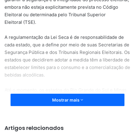
embora não esteja explicitamente prevista no Código
Eleitoral ou determinada pelo Tribunal Superior
Eleitoral (TSE).
A regulamentação da Lei Seca é de responsabilidade de
cada estado, que a define por meio de suas Secretarias de
Segurança Pública e dos Tribunais Regionais Eleitorais. Os
estados que decidirem adotar a medida têm a liberdade de
estabelecer limites para o consumo e a comercialização de
bebidas alcoólicas.
Até o momento, os estados do Rio Grande do Sul e Minas
Gerais informaram que não irão restringir a venda de
Mostrar mais
bebidas. Espírito Santo e Santa Catarina também não
solicitaram a implementação da Lei Seca.
Artigos relacionados
O TRE de São Paulo destacou que a última vez que a