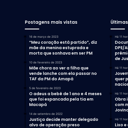
Postagens mais vistas
Última
16 de março de 2023
Há 11 hor
“Meu coração está partido”, diz
Docum
mãe da menina estuprada e
DPE/A
morta que sonhava em ser PM
prêmi
de Ju
10 de fevereiro de 2023
Mãe chora ao ver a filha que
Há 11 hor
vende lanche com ela passar no
Jovem
TAF da PM do Amapá
quer 
nacio
5 de fevereiro de 2023
O adeus a bebê de 1 ano e 4 meses
Há 11 hor
que foi espancada pela tia em
Obra 
Macapá
com m
Jovino
14 de setembro de 2022
Justiça decide manter delegado
Há 11 hor
alvo de operação preso
Lixo e