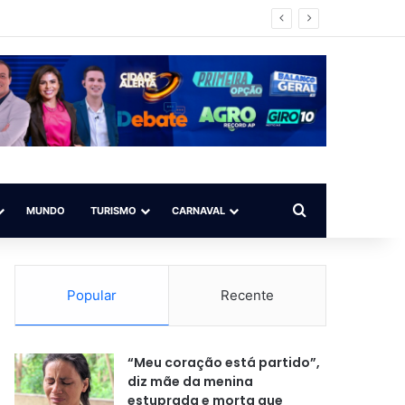
vador/BA)
Procurar por
MUNDO
TURISMO
CARNAVAL
Popular
Recente
“Meu coração está partido”,
diz mãe da menina
estuprada e morta que