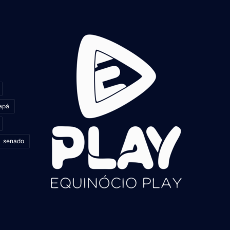
apá
senado