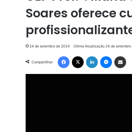
Soares oferece c
profissionalizant
24 de setembro de 2024
Última Atualização 24 de setembro
Facebook
X
Linkedin
Messenge
Compartilhar via e-m
Compartilhar