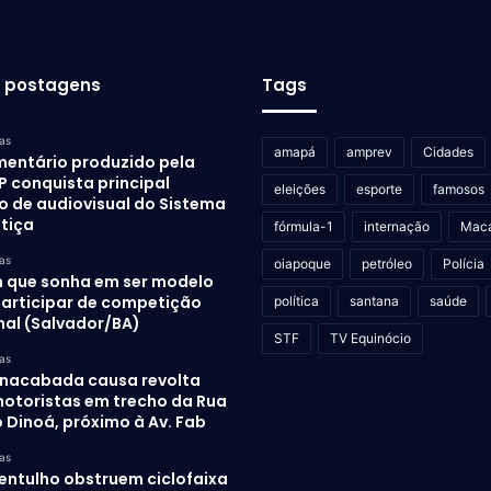
s postagens
Tags
as
amapá
amprev
Cidades
entário produzido pela
P conquista principal
eleições
esporte
famosos
o de audiovisual do Sistema
stiça
fórmula-1
internação
Mac
as
oiapoque
petróleo
Polícia
 que sonha em ser modelo
participar de competição
política
santana
saúde
nal (Salvador/BA)
STF
TV Equinócio
as
inacabada causa revolta
otoristas em trecho da Rua
 Dinoá, próximo à Av. Fab
as
 entulho obstruem ciclofaixa