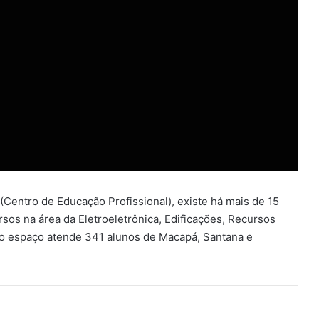
 (Centro de Educação Profissional), existe há mais de 15
sos na área da Eletroeletrônica, Edificações, Recursos
o espaço atende 341 alunos de Macapá, Santana e
ger
artilhar via e-mail