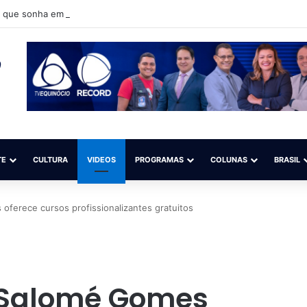
que sonha em ser modelo quer participar de competição nacional (Sal
TE
CULTURA
VIDEOS
PROGRAMAS
COLUNAS
BRASIL
oferece cursos profissionalizantes gratuitos
a Salomé Gomes