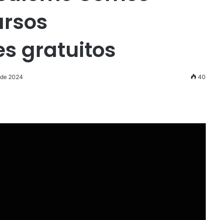
ursos
es gratuitos
 de 2024
40
r
ail