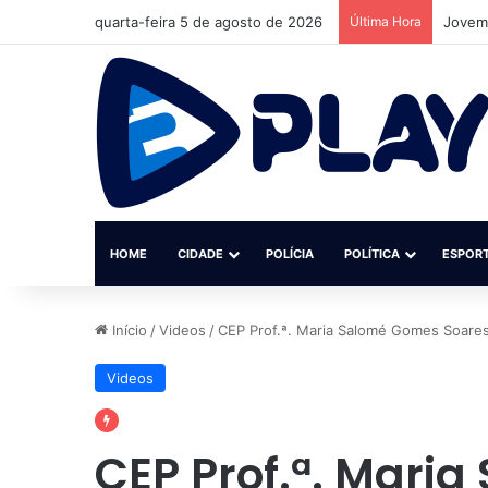
quarta-feira 5 de agosto de 2026
Última Hora
Jovem 
HOME
CIDADE
POLÍCIA
POLÍTICA
ESPOR
Início
/
Videos
/
CEP Prof.ª. Maria Salomé Gomes Soares 
Videos
CEP Prof.ª. Mari