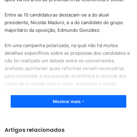
Entre as 10 candidaturas destacam-se a do atual
presidente, Nicolás Maduro, e a do candidato do grupo
majoritário da oposição, Edmundo González.
Em uma campanha polarizada, na qual não há muitos
detalhes específicos sobre as propostas dos candidatos e
não foi realizado um debate entre os concorrentes,
analistas apontaram quais reformas seriam necessárias
para consolidar a recuperação econômica e retornar aos
níveis de produção e bem-estar anteriores à queda
registrada a partir de 2014.
Mostrar mais
Essa queda incluiu hiperinflação, escassez de produtos
básicos, um êxodo de milhões de migrantes e um alto grau
de conflito social, com milhares de protestos contra o
Artigos relacionados
governo de Maduro, muitos dos quais foram reprimidos