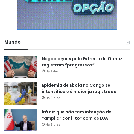
dificulta operar e crescer”
,
afirmou.
Mundo
Negociações pelo Estreito de Ormuz
registram “progressos”
Há 1 dia
Epidemia de Ebola no Congo se
intensifica e é maior já registrada
Há 2 dias
Irã diz que não tem intenção de
“ampliar conflito” com os EUA
Há 2 dias