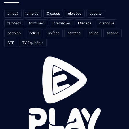
amapá
amprev
Cidades
eleições
esporte
famosos
fórmula-1
internação
Macapá
oiapoque
petróleo
Polícia
política
santana
saúde
senado
STF
TV Equinócio