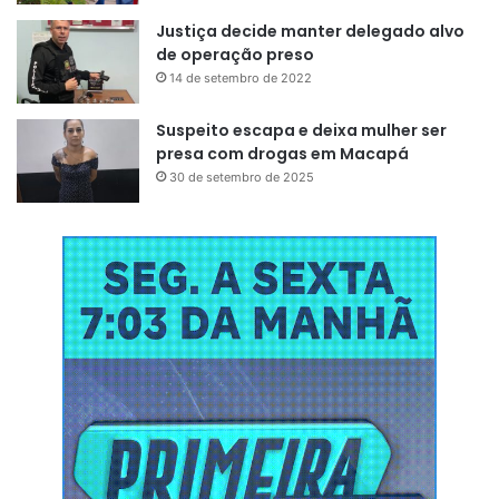
Justiça decide manter delegado alvo
de operação preso
14 de setembro de 2022
Urdaneta também considerou
Suspeito escapa e deixa mulher ser
presa com drogas em Macapá
muito importante aumentar o
30 de setembro de 2025
crédito para pequenas e médias
empresas e reduzir a carga
tributária.
“É uma economia que
não pode crescer de forma
sustentável. O crédito deve
chegar à agricultura, à
manufatura. A carga tributária
sobre as empresas é
extremamente elevada, o que