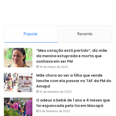
posições bastante divergentes entre o governo e a
oposição, mas que considera cruciais, como a melhoria do
marco regulatório para garantir maior transparência.
“Enquanto houver tamanha opacidade nas informações,
sem dados oficiais claros, é difícil atrair investimentos e
Popular
Recente
ter credibilidade”
, apontou.
Em meio a uma das fases mais agudas da crise, o Banco
“Meu coração está partido”, diz mãe
da menina estuprada e morta que
Central da Venezuela (BCV) passou mais de quatro anos
sonhava em ser PM
sem divulgar relatórios sobre a situação econômica do
16 de março de 2023
país, até que em maio de 2019 registrou uma inflação de
Mãe chora ao ver a filha que vende
130.060% para 2018 (várias vezes abaixo da estimativa do
lanche com ela passar no TAF da PM do
Fundo Monetário Internacional, que a calculou em
Amapá
929.789,5%) e uma contração interanual do PIB de 22,5%
10 de fevereiro de 2023
para o terceiro trimestre de 2018. O BCV não voltou a
O adeus a bebê de 1 ano e 4 meses que
divulgar relatórios oficiais sobre o PIB desde o final de
foi espancada pela tia em Macapá
2022.
5 de fevereiro de 2023