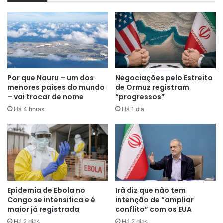
com violência.
Para Graciela Urdaneta,
Por que Nauru – um dos
Negociações pelo Estreito
menores países do mundo
de Ormuz registram
economista sênior da consultoria
– vai trocar de nome
“progressos”
Ecoanalítica, o grande consenso é
Há 4 horas
Há 1 dia
a necessidade de controlar a
inflação e estabilizar o câmbio.
“O
governo vem implementando isso
desde o ano passado. (…) Embora
afete o crescimento econômico, é
Epidemia de Ebola no
Irã diz que não tem
Congo se intensifica e é
intenção de “ampliar
absolutamente necessário”
,
maior já registrada
conflito” com os EUA
indicou.
Há 2 dias
Há 2 dias