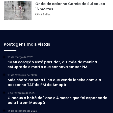
Onda de calor na Coreia do Sul causa
16 mortes
Há 2 dias
Postagens mais vistas
16 de março de 2023
“Meu coração está partido”, diz mãe da menina
estuprada e morta que sonhava em ser PM
10 de fevereiro de 2023
Mãe chora ao ver a filha que vende lanche com ela
passar no TAF da PM do Amapá
5 de fevereiro de 2023
O adeus a bebê de 1 ano e 4 meses que foi espancada
pela tia em Macapá
14 de setembro de 2022