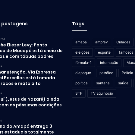
s postagens
Tags
utos
amapá
amprev
Cidades
he Eliezer Levy: Ponto
tico de Macapá está cheio de
eleições
esporte
famosos
os e com tábuas podres
fórmula-1
internação
Mac
as
anutenção, Via Expressa
oiapoque
petróleo
Polícia
al Barcellos está tomada
uracos e mato alto
política
santana
saúde
STF
TV Equinócio
as
auí (Jesus de Nazaré) ainda
 com as péssimas condições
as
no do Amapá entrega 3
as estaduais totalmente