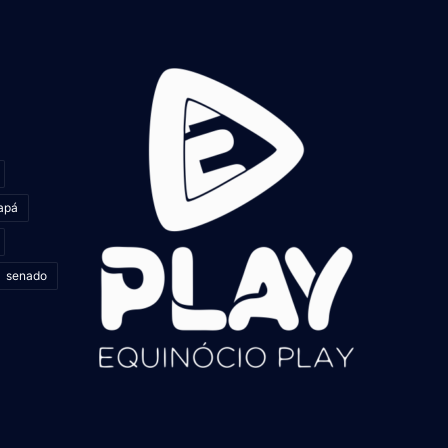
apá
senado