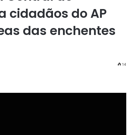
a cidadãos do AP
reas das enchentes
14
r
ail