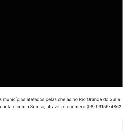
 municípios afetados pelas cheias no Rio Grande do Sul e
em contato com a Semsa, através do número (96) 99156-4862
ger
artilhar via e-mail