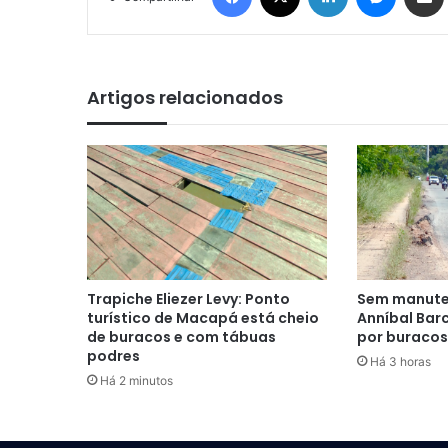
Artigos relacionados
Trapiche Eliezer Levy: Ponto
Sem manuten
turístico de Macapá está cheio
Anníbal Bar
de buracos e com tábuas
por buracos
podres
Há 3 horas
Há 2 minutos