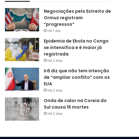
Negociações pelo Estreito de
Ormuz registram
“progressos”
Há 1 dia
Epidemia de Ebola no Congo
se intensifica e é maior já
registrada
Há 2 dias
Irã diz que não tem intenção
de “ampliar conflito” com os
EUA
Há 2 dias
Onda de calor na Coreia do
Sul causa 16 mortes
Há 2 dias