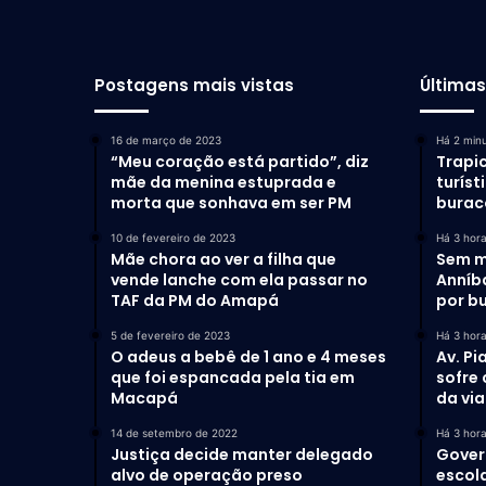
Postagens mais vistas
Última
16 de março de 2023
Há 2 min
“Meu coração está partido”, diz
Trapic
mãe da menina estuprada e
turís
morta que sonhava em ser PM
burac
10 de fevereiro de 2023
Há 3 hor
Mãe chora ao ver a filha que
Sem m
vende lanche com ela passar no
Anníb
TAF da PM do Amapá
por b
5 de fevereiro de 2023
Há 3 hor
O adeus a bebê de 1 ano e 4 meses
Av. Pi
que foi espancada pela tia em
sofre
Macapá
da via
14 de setembro de 2022
Há 3 hor
Justiça decide manter delegado
Gover
alvo de operação preso
escol