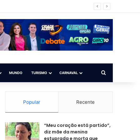
ato alto
Procurar por
MUNDO
TURISMO
CARNAVAL
Popular
Recente
“Meu coração está partido”,
diz mãe da menina
estuprada e morta que