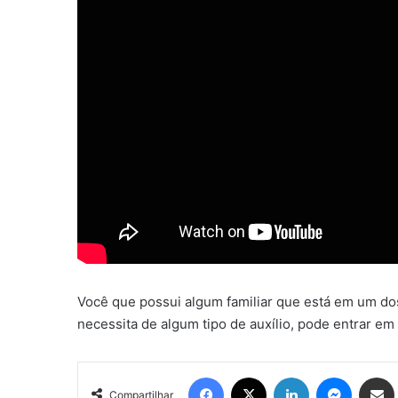
Você que possui algum familiar que está em um dos
necessita de algum tipo de auxílio, pode entrar 
Facebook
X
Linkedin
Messen
Comp
Compartilhar