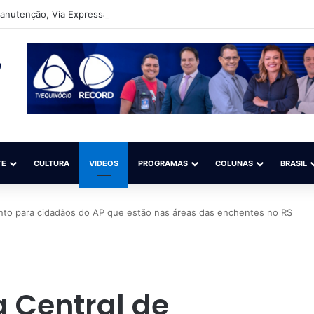
nutenção, Via Expressa Anníbal Barcellos está tomada por buracos e m
TE
CULTURA
VIDEOS
PROGRAMAS
COLUNAS
BRASIL
nto para cidadãos do AP que estão nas áreas das enchentes no RS
a Central de