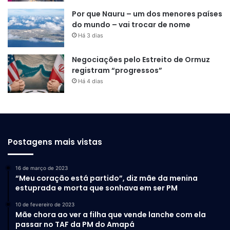
Por que Nauru – um dos menores países
do mundo – vai trocar de nome
Há 3 dias
Negociações pelo Estreito de Ormuz
registram “progressos”
Há 4 dias
Postagens mais vistas
16 de março de 2023
“Meu coração está partido”, diz mãe da menina
estuprada e morta que sonhava em ser PM
10 de fevereiro de 2023
Mãe chora ao ver a filha que vende lanche com ela
passar no TAF da PM do Amapá