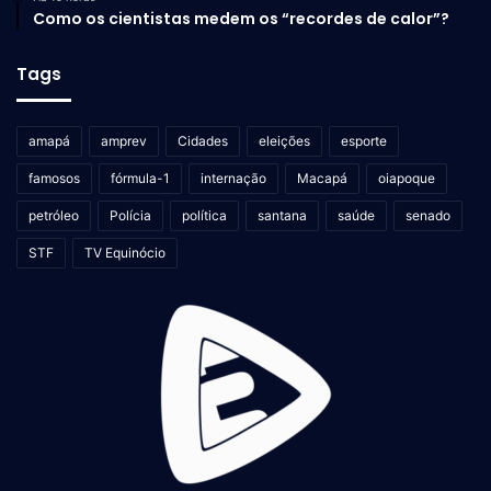
Como os cientistas medem os “recordes de calor”?
Tags
amapá
amprev
Cidades
eleições
esporte
famosos
fórmula-1
internação
Macapá
oiapoque
petróleo
Polícia
política
santana
saúde
senado
STF
TV Equinócio