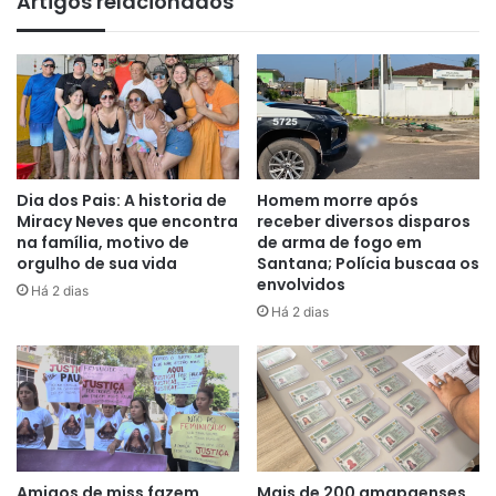
Artigos relacionados
Dia dos Pais: A historia de
Homem morre após
Miracy Neves que encontra
receber diversos disparos
na família, motivo de
de arma de fogo em
orgulho de sua vida
Santana; Polícia buscaa os
envolvidos
Há 2 dias
Há 2 dias
Amigos de miss fazem
Mais de 200 amapaenses