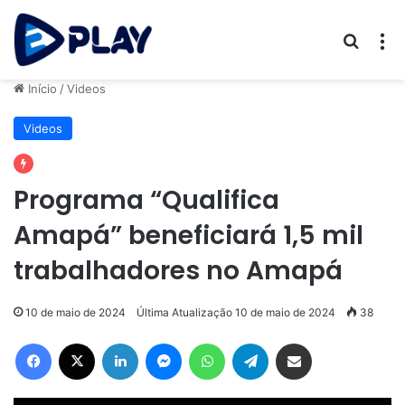
Procur
M
Início
/
Videos
Videos
Programa “Qualifica
Amapá” beneficiará 1,5 mil
trabalhadores no Amapá
10 de maio de 2024
Última Atualização 10 de maio de 2024
38
Facebook
X
Linkedin
Messenger
WhatsApp
Telegram
Compartilhar via e-mail