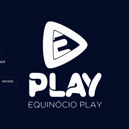
apá
senado