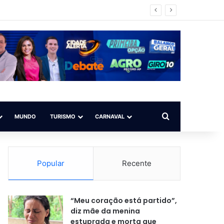
mpo ilegal
Procurar por
MUNDO
TURISMO
CARNAVAL
Popular
Recente
“Meu coração está partido”,
diz mãe da menina
estuprada e morta que