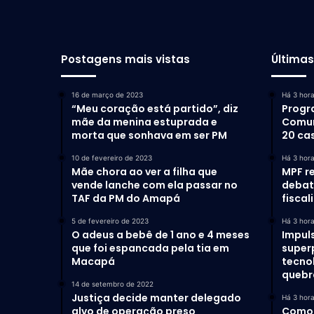
Postagens mais vistas
Última
16 de março de 2023
Há 3 hor
“Meu coração está partido”, diz
Progr
mãe da menina estuprada e
Comun
morta que sonhava em ser PM
20 ca
10 de fevereiro de 2023
Há 3 hor
Mãe chora ao ver a filha que
MPF r
vende lanche com ela passar no
debat
TAF da PM do Amapá
fiscal
5 de fevereiro de 2023
Há 3 hor
O adeus a bebê de 1 ano e 4 meses
Impul
que foi espancada pela tia em
super
Macapá
tecno
quebr
14 de setembro de 2022
Justiça decide manter delegado
Há 3 hor
alvo de operação preso
Como 