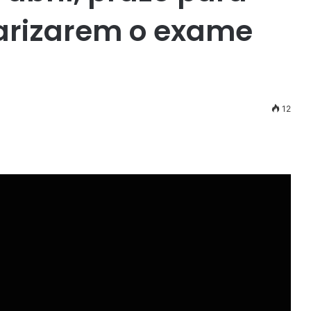
larizarem o exame
12
r
ail