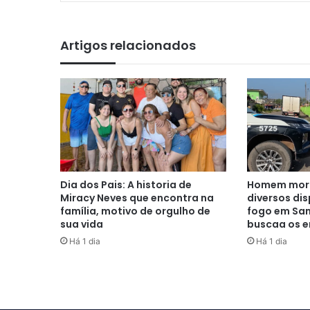
Artigos relacionados
Dia dos Pais: A historia de
Homem morr
Miracy Neves que encontra na
diversos di
família, motivo de orgulho de
fogo em San
sua vida
buscaa os e
Há 1 dia
Há 1 dia