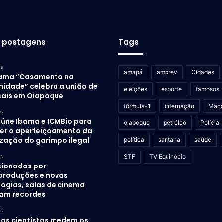
s postagens
Tags
as
amapá
amprev
Cidades
ama “Casamento na
idade” celebra a união de
eleições
esporte
famosos
sais em Oiapoque
fórmula-1
internação
Mac
as
eúne Ibama e ICMBio para
oiapoque
petróleo
Polícia
er o aperfeiçoamento da
ização do garimpo ilegal
política
santana
saúde
STF
TV Equinócio
as
sionadas por
produções e novas
logias, salas de cinema
am recordes
as
os cientistas medem os