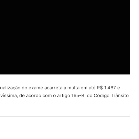
tualização do exame acarreta a multa em até R$ 1.467 e
avíssima, de acordo com o artigo 165-B, do Código Trânsito
ger
artilhar via e-mail