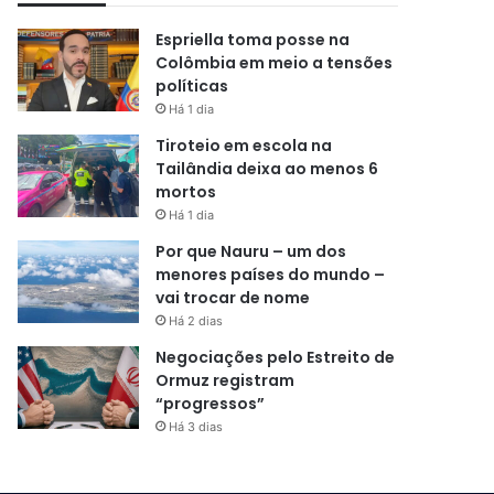
Espriella toma posse na
Colômbia em meio a tensões
políticas
Há 1 dia
Tiroteio em escola na
Tailândia deixa ao menos 6
mortos
Há 1 dia
Por que Nauru – um dos
menores países do mundo –
vai trocar de nome
Há 2 dias
Negociações pelo Estreito de
Ormuz registram
“progressos”
Há 3 dias