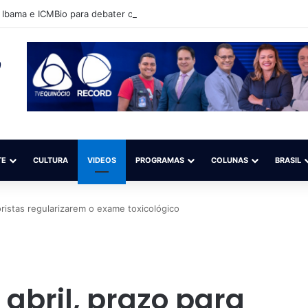
Ibama e ICMBio para debater o aperfeiçoamento da fiscalização do gari
TE
CULTURA
VIDEOS
PROGRAMAS
COLUNAS
BRASIL
oristas regularizarem o exame toxicológico
 abril, prazo para