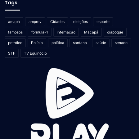
Tags
amapá
amprev
Cidades
eleições
esporte
famosos
fórmula-1
internação
Macapá
oiapoque
petróleo
Polícia
política
santana
saúde
senado
STF
TV Equinócio