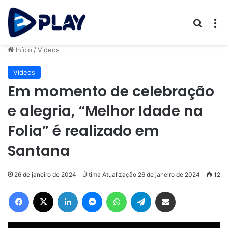
Procur
M
Início
/
Videos
Videos
Em momento de celebração
e alegria, “Melhor Idade na
Folia” é realizado em
Santana
26 de janeiro de 2024
Última Atualização 26 de janeiro de 2024
12
Facebook
X
Linkedin
Messenger
WhatsApp
Telegram
Compartilhar via e-mail