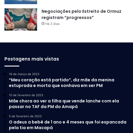
Negociações pelo Estreito de Ormuz
registram “progressos”
Há 3 dias
Postagens mais vistas
16 de março de 2023
“Meu coração está partido”, diz mãe da menina
estuprada e morta que sonhava em ser PM
10 de fevereiro de 2023
Mãe chora ao ver a filha que vende lanche com ela
passar no TAF da PM do Amapá
5 de fevereiro de 2023
O adeus a bebê de 1 ano e 4 meses que foi espancada
pela tia em Macapá