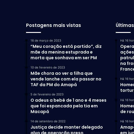
Postagens mais vistas
Última
16 de março de 2023
Há 16 ho
“Meu coração está partido”, diz
Opera
mãe da menina estuprada e
ações 
morta que sonhava em ser PM
patru
na fro
10 de fevereiro de 2023
Franc
Mãe chora ao ver a filha que
vende lanche com ela passar no
Há 16 ho
TAF da PM do Amapá
Homem
tortu
5 de fevereiro de 2023
O adeus a bebê de 1 ano e 4 meses
Há 16 ho
que foi espancada pela tia em
Homem
Macapá
de ro
14 de setembro de 2022
Há 16 ho
Justiça decide manter delegado
Amapá 
alvo de operação preso
em ju