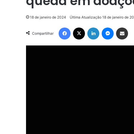
queda em doaçõ
18 de janeiro de 2024
Última Atualização 18 de janeiro de 2
Facebook
X
Linkedin
Messenger
Compartilhar via e-mail
Compartilhar