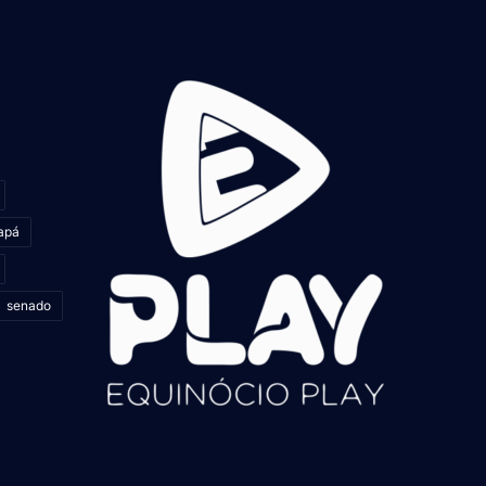
apá
senado