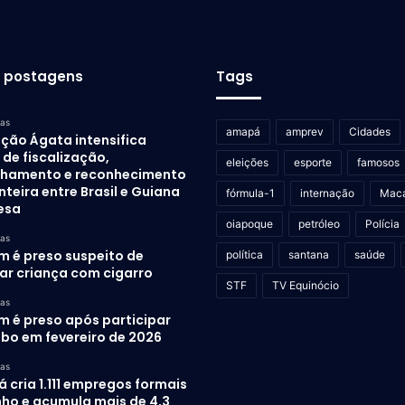
s postagens
Tags
ras
amapá
amprev
Cidades
ção Ágata intensifica
de fiscalização,
eleições
esporte
famosos
lhamento e reconhecimento
nteira entre Brasil e Guiana
fórmula-1
internação
Mac
esa
oiapoque
petróleo
Polícia
ras
 é preso suspeito de
política
santana
saúde
rar criança com cigarro
STF
TV Equinócio
ras
 é preso após participar
ubo em fevereiro de 2026
ras
cria 1.111 empregos formais
nho e acumula mais de 4,3