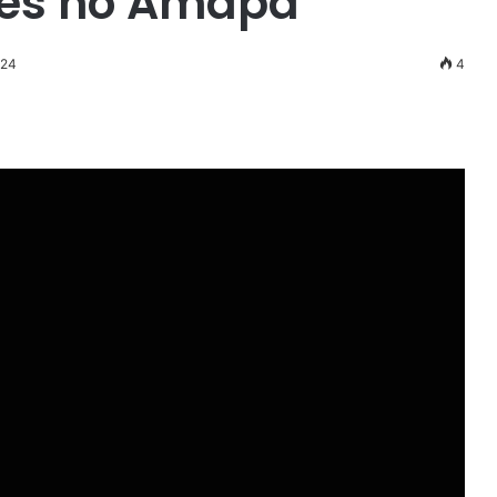
es no Amapá
024
4