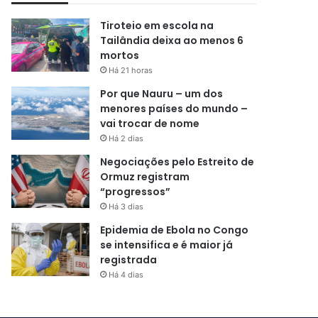
Tiroteio em escola na
Tailândia deixa ao menos 6
mortos
Há 21 horas
Por que Nauru – um dos
menores países do mundo –
vai trocar de nome
Há 2 dias
Negociações pelo Estreito de
Ormuz registram
“progressos”
Há 3 dias
Epidemia de Ebola no Congo
se intensifica e é maior já
registrada
Há 4 dias