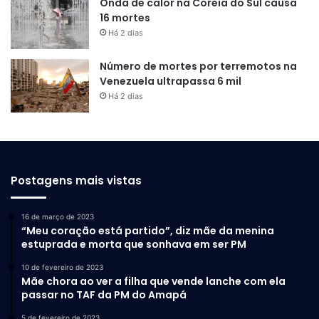
Onda de calor na Coreia do Sul causa
16 mortes
Há 2 dias
Número de mortes por terremotos na
Venezuela ultrapassa 6 mil
Há 2 dias
Postagens mais vistas
16 de março de 2023
“Meu coração está partido”, diz mãe da menina
estuprada e morta que sonhava em ser PM
10 de fevereiro de 2023
Mãe chora ao ver a filha que vende lanche com ela
passar no TAF da PM do Amapá
5 de fevereiro de 2023