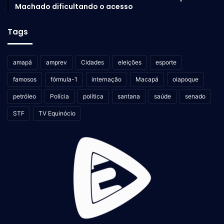
Machado dificultando o acesso
Tags
amapá
amprev
Cidades
eleições
esporte
famosos
fórmula-1
internação
Macapá
oiapoque
petróleo
Polícia
política
santana
saúde
senado
STF
TV Equinócio