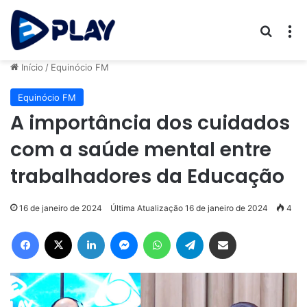
Procur
M
Início
/
Equinócio FM
Equinócio FM
A importância dos cuidados
com a saúde mental entre
trabalhadores da Educação
16 de janeiro de 2024
Última Atualização 16 de janeiro de 2024
4
Facebook
X
Linkedin
Messenger
WhatsApp
Telegram
Compartilhar via e-mail