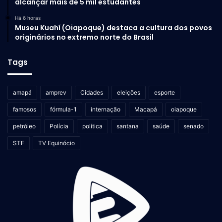
alcançar mais de 5 mil estudantes
Há 6 horas
Museu Kuahí (Oiapoque) destaca a cultura dos povos
originários no extremo norte do Brasil
Tags
amapá
amprev
Cidades
eleições
esporte
famosos
fórmula-1
internação
Macapá
oiapoque
petróleo
Polícia
política
santana
saúde
senado
STF
TV Equinócio