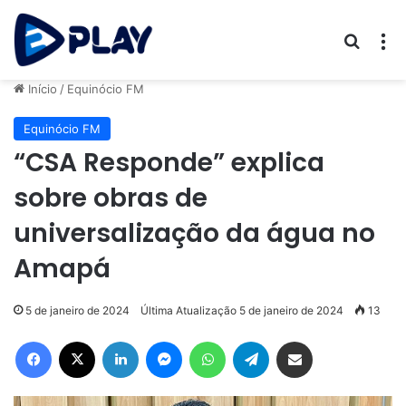
Procur
M
Início
/
Equinócio FM
Equinócio FM
“CSA Responde” explica
sobre obras de
universalização da água no
Amapá
5 de janeiro de 2024
Última Atualização 5 de janeiro de 2024
13
Facebook
X
Linkedin
Messenger
WhatsApp
Telegram
Compartilhar via e-mail