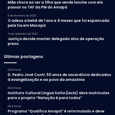
Mãe chora ao ver a filha que vende lanche com ela
passar no TAF da PM do Amapá
5 de fevereiro de 2023
O adeus a bebê de 1 ano e 4 meses que foi espancada
pela tia em Macapá
14 de setembro de 2022
Justiça decide manter delegado alvo de operação
preso
Últimas postagens
Há 6 horas
D. Pedro José Conti: 50 anos de sacerdócio dedicados
à evangelização e ao povo da amazônia
Há 6 horas
Instituto Cultural Língua Solta (Iacls) abre matrículas
para o projeto “Natação é para todos”
Há 6 horas
Programa “Qualifica Amapá” é reformulado e deve