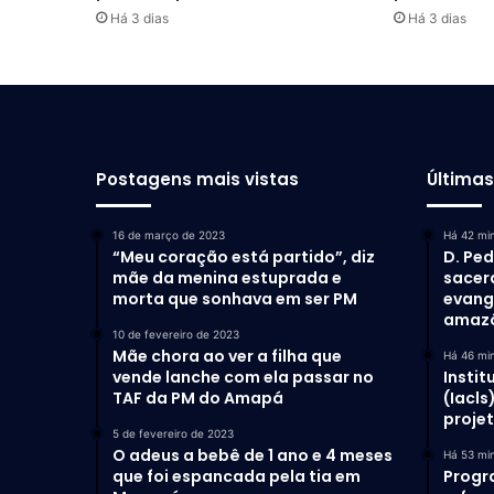
Há 3 dias
Há 3 dias
Postagens mais vistas
Última
16 de março de 2023
Há 42 mi
“Meu coração está partido”, diz
D. Ped
mãe da menina estuprada e
sacer
morta que sonhava em ser PM
evang
amaz
10 de fevereiro de 2023
Mãe chora ao ver a filha que
Há 46 mi
vende lanche com ela passar no
Instit
TAF da PM do Amapá
(Iacls
proje
5 de fevereiro de 2023
O adeus a bebê de 1 ano e 4 meses
Há 53 mi
que foi espancada pela tia em
Progr