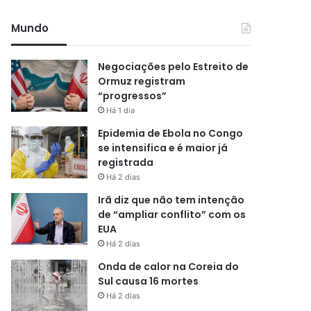
Mundo
Negociações pelo Estreito de
Ormuz registram
“progressos”
Há 1 dia
Epidemia de Ebola no Congo
se intensifica e é maior já
registrada
Há 2 dias
Irã diz que não tem intenção
de “ampliar conflito” com os
EUA
Há 2 dias
Onda de calor na Coreia do
Sul causa 16 mortes
Há 2 dias