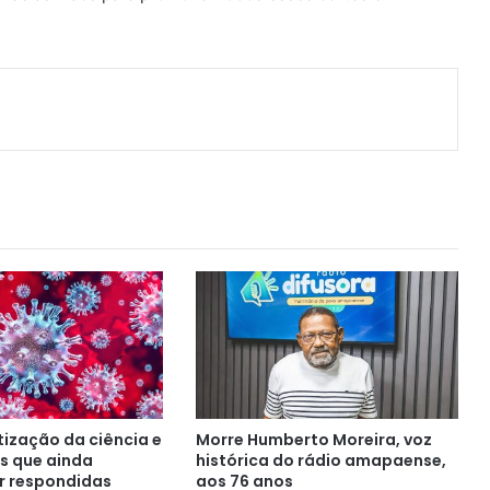
ger
artilhar via e-mail
itização da ciência e
Morre Humberto Moreira, voz
s que ainda
histórica do rádio amapaense,
r respondidas
aos 76 anos