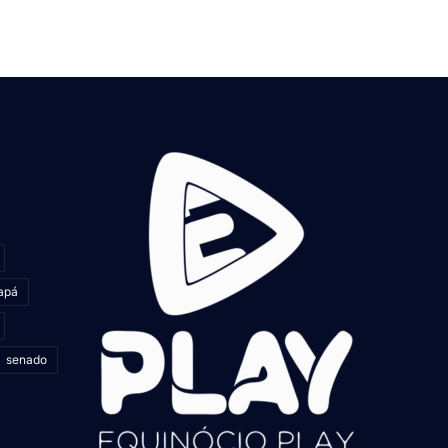
apá
senado