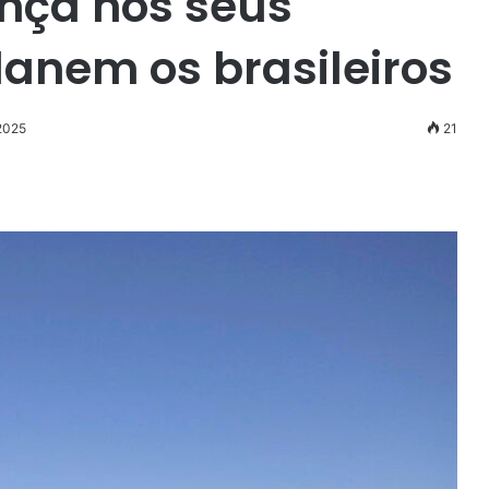
nça nos seus
danem os brasileiros
 2025
21
r
ail