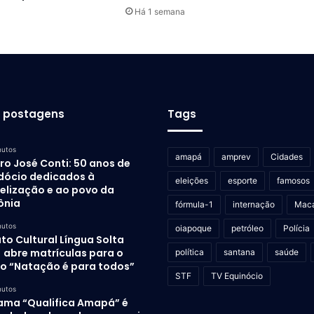
Há 1 semana
s postagens
Tags
nutos
amapá
amprev
Cidades
ro José Conti: 50 anos de
dócio dedicados à
eleições
esporte
famosos
elização e ao povo da
ônia
fórmula-1
internação
Mac
nutos
oiapoque
petróleo
Polícia
uto Cultural Língua Solta
) abre matrículas para o
política
santana
saúde
to “Natação é para todos”
STF
TV Equinócio
nutos
ama “Qualifica Amapá” é