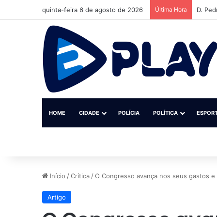
quinta-feira 6 de agosto de 2026
Última Hora
D. Ped
HOME
CIDADE
POLÍCIA
POLÍTICA
ESPOR
Início
/
Crítica
/
O Congresso avança nos seus gastos e 
Artigo