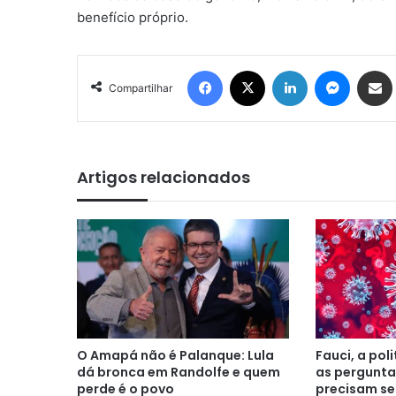
benefício próprio.
Facebook
X
Linkedin
Messen
Comp
Compartilhar
Artigos relacionados
O Amapá não é Palanque: Lula
Fauci, a pol
dá bronca em Randolfe e quem
as pergunta
perde é o povo
precisam se