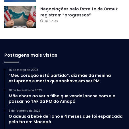
Negociações pelo Estreito de Ormuz
registram “progressos”
Há 5 dias
Postagens mais vistas
16 de março de 2023
“Meu coração está partido”, diz mãe da menina
estuprada e morta que sonhava em ser PM
10 de fevereiro de 2023
Mãe chora ao ver a filha que vende lanche com ela
passar no TAF da PM do Amapá
5 de fevereiro de 2023
O adeus a bebê de 1 ano e 4 meses que foi espancada
pela tia em Macapá