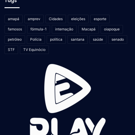
Tags
amapá
amprev
Cidades
eleições
esporte
famosos
fórmula-1
internação
Macapá
oiapoque
petróleo
Polícia
política
santana
saúde
senado
STF
TV Equinócio