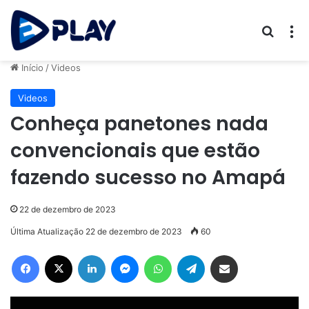
Procur
M
Início
/
Videos
Videos
Conheça panetones nada
convencionais que estão
fazendo sucesso no Amapá
22 de dezembro de 2023
Última Atualização 22 de dezembro de 2023
60
Facebook
X
Linkedin
Messenger
WhatsApp
Telegram
Compartilhar via e-mail