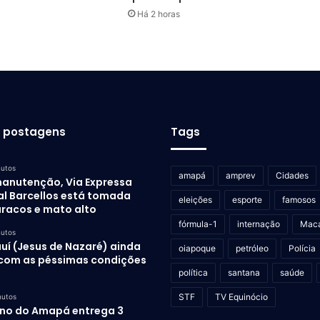
Há 2 horas
s postagens
Tags
nutos
amapá
amprev
Cidades
anutenção, Via Expressa
al Barcellos está tomada
eleições
esporte
famosos
uracos e mato alto
fórmula-1
internação
Mac
nutos
auí (Jesus de Nazaré) ainda
oiapoque
petróleo
Polícia
 com as péssimas condições
política
santana
saúde
STF
TV Equinócio
nutos
no do Amapá entrega 3