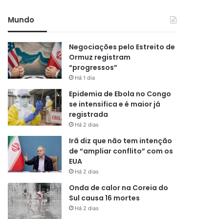
Mundo
Negociações pelo Estreito de
Ormuz registram
“progressos”
Há 1 dia
Epidemia de Ebola no Congo
se intensifica e é maior já
registrada
Há 2 dias
Irã diz que não tem intenção
de “ampliar conflito” com os
EUA
Há 2 dias
Onda de calor na Coreia do
Sul causa 16 mortes
Há 2 dias