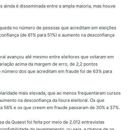
tas ainda é disseminada entre a ampla maioria, mas houve
 queda no número de pessoas que acreditam em eleições
 confiança (de 61% para 51%) e aumento na desconfiança
oral avançou até mesmo entre eleitores que votaram em
ariação acima da margem de erro, de 2,2 pontos
, o número dos que acreditam em fraude foi de 63% para
olaridade mais elevada, que ao menos frequentaram cursos
umento na desconfiança da lisura eleitoral. Os que
ra 56% e os que creem em fraude passaram de 30% a 37%.
sa da Quaest foi feita por meio de 2.012 entrevistas
e confiabilidade do levantamento, ou seja, a chance de os