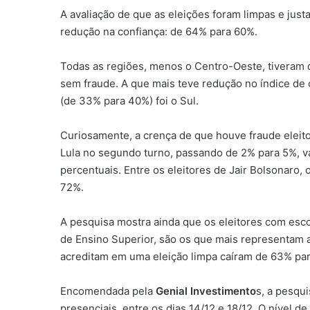
A avaliação de que as eleições foram limpas e jus
redução na confiança: de 64% para 60%.
Todas as regiões, menos o Centro-Oeste, tiveram
sem fraude. A que mais teve redução no índice de
(de 33% para 40%) foi o Sul.
Curiosamente, a crença de que houve fraude eleit
Lula no segundo turno, passando de 2% para 5%, v
percentuais. Entre os eleitores de Jair Bolsonaro
72%.
A pesquisa mostra ainda que os eleitores com esc
de Ensino Superior, são os que mais representam a
acreditam em uma eleição limpa caíram de 63% pa
Encomendada pela
Genial Investimento
s, a pesqui
presenciais, entre os dias 14/12 e 18/12. O nível d