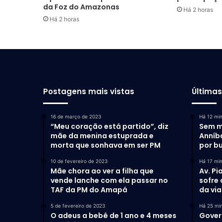
da Foz do Amazonas
Há 2 horas
Há 2 horas
Postagens mais vistas
Última
16 de março de 2023
Há 12 mi
“Meu coração está partido”, diz
Sem m
mãe da menina estuprada e
Anníb
morta que sonhava em ser PM
por b
10 de fevereiro de 2023
Há 17 mi
Mãe chora ao ver a filha que
Av. Pi
vende lanche com ela passar no
sofre
TAF da PM do Amapá
da via
5 de fevereiro de 2023
Há 25 mi
O adeus a bebê de 1 ano e 4 meses
Gover