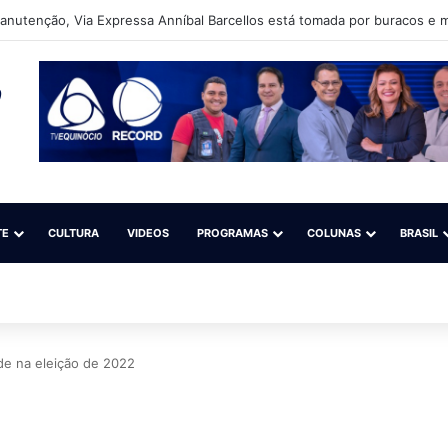
nutenção, Via Expressa Anníbal Barcellos está tomada por buracos e m
TE
CULTURA
VIDEOS
PROGRAMAS
COLUNAS
BRASIL
ude na eleição de 2022