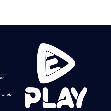
apá
senado