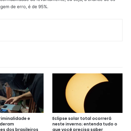
rgem de erro, é de 95%.
ger
artilhar via e-mail
criminalidade e
Eclipse solar total ocorrerá
ideram
neste inverno; entenda tudo o
s dos brasileiros
que você precisa saber