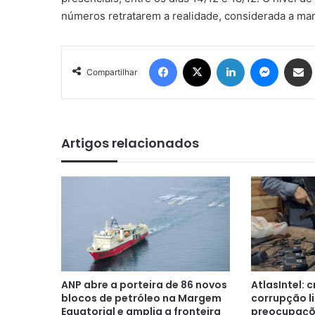
números retratarem a realidade, considerada a ma
Facebook
X
Linkedin
Messen
Comp
Compartilhar
Artigos relacionados
ANP abre a porteira de 86 novos
AtlasIntel: 
blocos de petróleo na Margem
corrupção l
Equatorial e amplia a fronteira
preocupaçõe