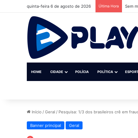
quinta-feira 6 de agosto de 2026
Última Hora
Sem ma
HOME
CIDADE
POLÍCIA
POLÍTICA
ESPOR
Início
/
Geral
/
Pesquisa: 1/3 dos brasileiros crê em fra
Banner principal
Geral