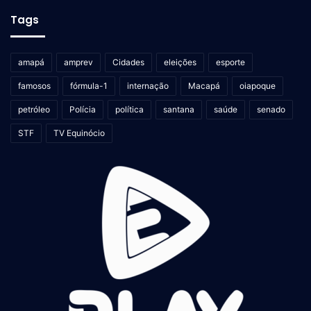
Tags
amapá
amprev
Cidades
eleições
esporte
famosos
fórmula-1
internação
Macapá
oiapoque
petróleo
Polícia
política
santana
saúde
senado
STF
TV Equinócio