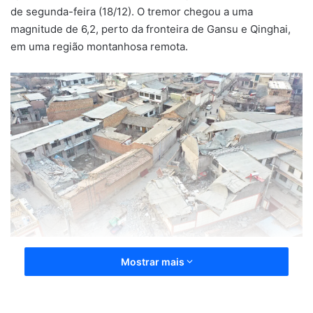
de segunda-feira (18/12). O tremor chegou a uma
magnitude de 6,2, perto da fronteira de Gansu e Qinghai,
em uma região montanhosa remota.
Apesar da resposta rápida de emergência, o trabalho tem
Mostrar mais
sido extremamente difícil por causa do frio. As
temperaturas abaixo de zero que têm atingido a China se
tornaram o principal obstáculo para a atuação das forças