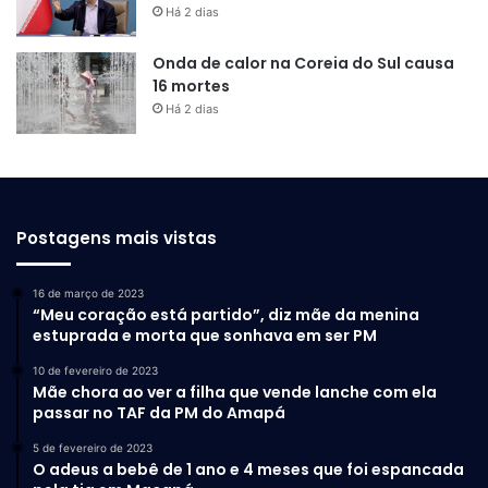
Há 2 dias
Onda de calor na Coreia do Sul causa
16 mortes
Há 2 dias
Postagens mais vistas
16 de março de 2023
“Meu coração está partido”, diz mãe da menina
estuprada e morta que sonhava em ser PM
10 de fevereiro de 2023
Mãe chora ao ver a filha que vende lanche com ela
passar no TAF da PM do Amapá
5 de fevereiro de 2023
O adeus a bebê de 1 ano e 4 meses que foi espancada