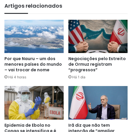
Artigos relacionados
de salvamento. Além disso, o terremoto destruiu estradas
e equipamentos de infraestrutura.
Segundo a agência de notícias estatal Xinhua, os tremores
começaram às 23h59 (horário local) na província de
Gansu, perto da fronteira com Qinghai. Mas foram sentidos
até em Xi’an, na província de Shaanxi, no norte, a cerca de
570 km do epicentro.
Por que Nauru – um dos
Negociações pelo Estreito
menores países do mundo
de Ormuz registram
– vai trocar de nome
“progressos”
Há 4 horas
Há 1 dia
Epidemia de Ebola no
Irã diz que não tem
Congo se intensifica e é
intenção de “ampliar