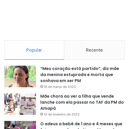
Popular
Recente
“Meu coração está partido”, diz mãe
Já na terça-feira, (19/12), o presidente chinês, Xi Jinping,
da menina estuprada e morta que
afirmou que “esforços totais” serão empregados nas
sonhava em ser PM
operações de busca e socorro. Por isso, cerca de 1.500
16 de março de 2023
bombeiros chegaram ao local e mais 1.500 se encontram
Mãe chora ao ver a filha que vende
de prontidão, além de militares mobilizados para ajuda
lanche com ela passar no TAF da PM do
humanitária.
Amapá
10 de fevereiro de 2023
O adeus a bebê de 1 ano e 4 meses que