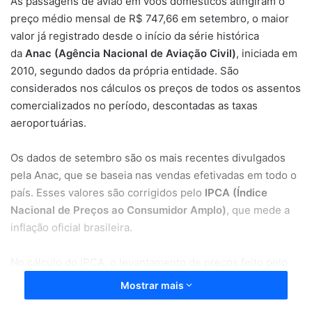
As passagens de avião em voos domésticos atingiram o
preço médio mensal de R$ 747,66 em setembro, o maior
valor já registrado desde o início da série histórica
da
Anac (Agência Nacional de Aviação Civil)
, iniciada em
2010, segundo dados da própria entidade. São
considerados nos cálculos os preços de todos os assentos
comercializados no período, descontadas as taxas
aeroportuárias.
Os dados de setembro são os mais recentes divulgados
pela Anac, que se baseia nas vendas efetivadas em todo o
país. Esses valores são corrigidos pelo
IPCA (Índice
Nacional de Preços ao Consumidor Amplo)
, que mede a
inflação oficial brasileira.
No cálculo do IPCA, o levantamento de preços feito pelo
IBGE (Instituto Brasileiro de Geografia e Estatística)
Mostrar mais
parte de uma amostra e da simulação de compras de