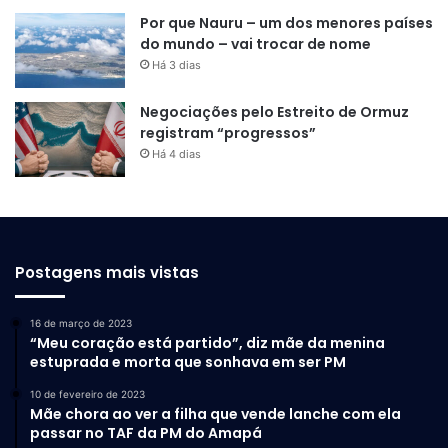
Por que Nauru – um dos menores países
do mundo – vai trocar de nome
Há 3 dias
Negociações pelo Estreito de Ormuz
registram “progressos”
Há 4 dias
Postagens mais vistas
16 de março de 2023
“Meu coração está partido”, diz mãe da menina
estuprada e morta que sonhava em ser PM
10 de fevereiro de 2023
Mãe chora ao ver a filha que vende lanche com ela
passar no TAF da PM do Amapá