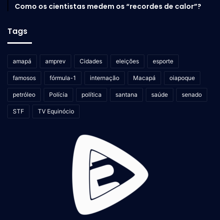
Como os cientistas medem os “recordes de calor”?
Tags
amapá
amprev
Cidades
eleições
esporte
famosos
fórmula-1
internação
Macapá
oiapoque
petróleo
Polícia
política
santana
saúde
senado
STF
TV Equinócio