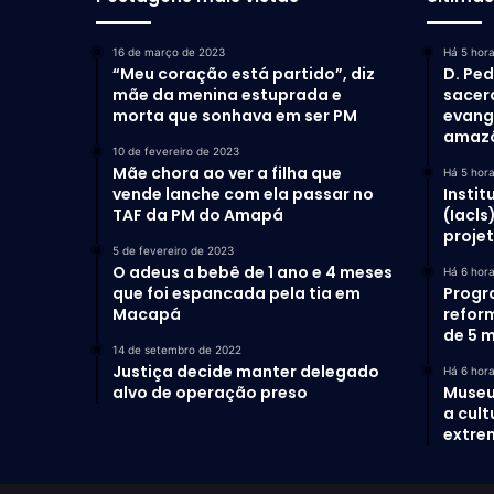
16 de março de 2023
Há 5 hor
“Meu coração está partido”, diz
D. Ped
mãe da menina estuprada e
sacer
morta que sonhava em ser PM
evang
amaz
10 de fevereiro de 2023
Mãe chora ao ver a filha que
Há 5 hor
vende lanche com ela passar no
Instit
TAF da PM do Amapá
(Iacls
proje
5 de fevereiro de 2023
O adeus a bebê de 1 ano e 4 meses
Há 6 hor
que foi espancada pela tia em
Progr
Macapá
refor
de 5 m
14 de setembro de 2022
Justiça decide manter delegado
Há 6 hor
alvo de operação preso
Museu
a cult
extrem