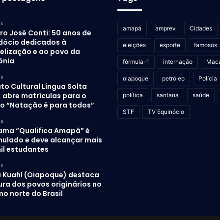
as
amapá
amprev
Cidades
ro José Conti: 50 anos de
dócio dedicados à
eleições
esporte
famosos
elização e ao povo da
ônia
fórmula-1
internação
Mac
as
oiapoque
petróleo
Polícia
uto Cultural Língua Solta
) abre matrículas para o
política
santana
saúde
to “Natação é para todos”
STF
TV Equinócio
as
ama “Qualifica Amapá” é
mulado e deve alcançar mais
il estudantes
as
 Kuahí (Oiapoque) destaca
ura dos povos originários no
o norte do Brasil