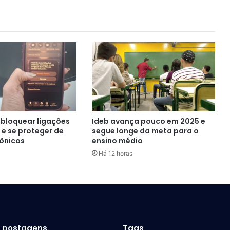
bloquear ligações
Ideb avança pouco em 2025 e
 e se proteger de
segue longe da meta para o
fônicos
ensino médio
Há 12 horas
s postagens
Tags