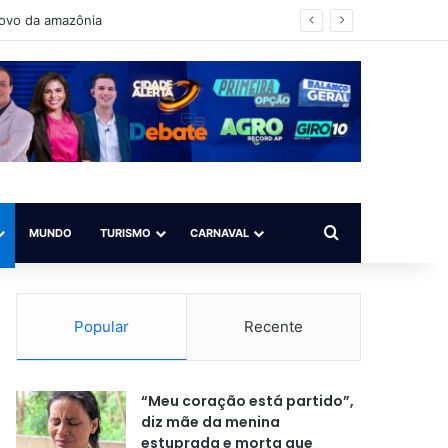
é para todos”
Procurar por
MUNDO
TURISMO
CARNAVAL
Popular
Recente
“Meu coração está partido”,
diz mãe da menina
estuprada e morta que