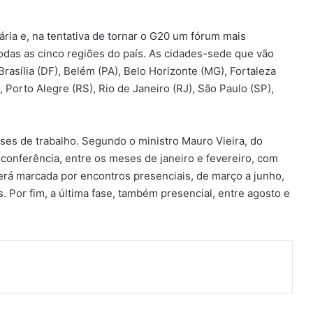
ria e, na tentativa de tornar o G20 um fórum mais
todas as cinco regiões do país. As cidades-sede que vão
rasília (DF), Belém (PA), Belo Horizonte (MG), Fortaleza
 Porto Alegre (RS), Rio de Janeiro (RJ), São Paulo (SP),
fases de trabalho. Segundo o ministro Mauro Vieira, do
eoconferência, entre os meses de janeiro e fevereiro, com
erá marcada por encontros presenciais, de março a junho,
. Por fim, a última fase, também presencial, entre agosto e
ger
artilhar via e-mail