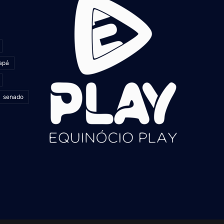
apá
senado