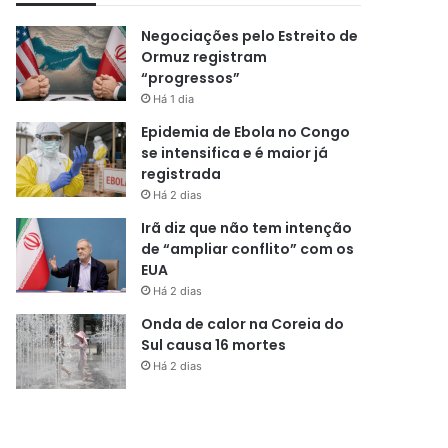
Negociações pelo Estreito de
Ormuz registram
“progressos”
Há 1 dia
Epidemia de Ebola no Congo
se intensifica e é maior já
registrada
Há 2 dias
Irã diz que não tem intenção
de “ampliar conflito” com os
EUA
Há 2 dias
Onda de calor na Coreia do
Sul causa 16 mortes
Há 2 dias