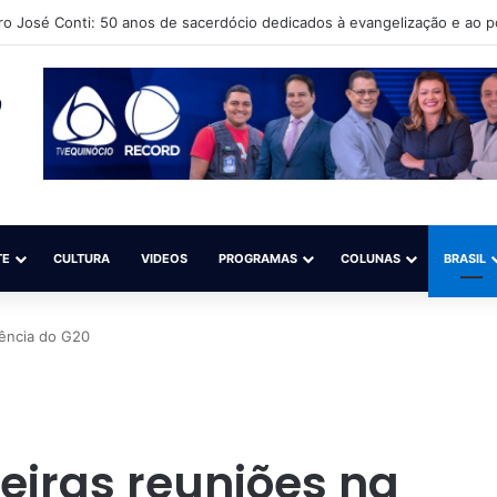
uto Cultural Língua Solta (Iacls) abre matrículas para o projeto “Natação 
TE
CULTURA
VIDEOS
PROGRAMAS
COLUNAS
BRASIL
dência do G20
meiras reuniões na