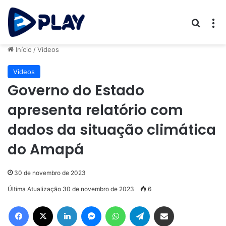
Procur
M
Início
/
Videos
Videos
Governo do Estado
apresenta relatório com
dados da situação climática
do Amapá
30 de novembro de 2023
Última Atualização 30 de novembro de 2023
6
Facebook
X
Linkedin
Messenger
WhatsApp
Telegram
Compartilhar via e-mail