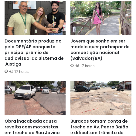
Documentário produzido
Jovem que sonha em ser
pela DPE/AP conquista
modelo quer participar de
principal prêmio de
competição nacional
audiovisual do Sistema de
(Salvador/BA)
Justiça
Há 17 horas
Há 17 horas
Obra inacabada causa
Buracos tomam conta de
revolta com motoristas
trecho da Av. Pedro Baião
em trecho da Rua Jovino
e dificultam trânsito de