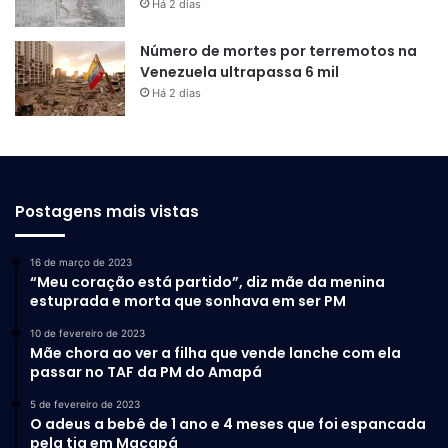
Há 2 dias
Número de mortes por terremotos na
Venezuela ultrapassa 6 mil
Há 2 dias
Postagens mais vistas
16 de março de 2023
“Meu coração está partido”, diz mãe da menina
estuprada e morta que sonhava em ser PM
10 de fevereiro de 2023
Mãe chora ao ver a filha que vende lanche com ela
passar no TAF da PM do Amapá
5 de fevereiro de 2023
O adeus a bebê de 1 ano e 4 meses que foi espancada
pela tia em Macapá