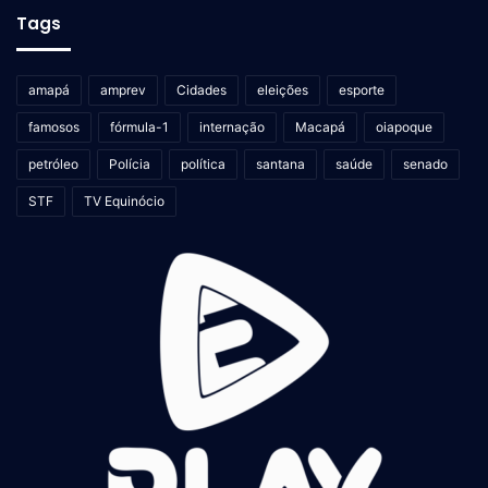
Tags
amapá
amprev
Cidades
eleições
esporte
famosos
fórmula-1
internação
Macapá
oiapoque
petróleo
Polícia
política
santana
saúde
senado
STF
TV Equinócio