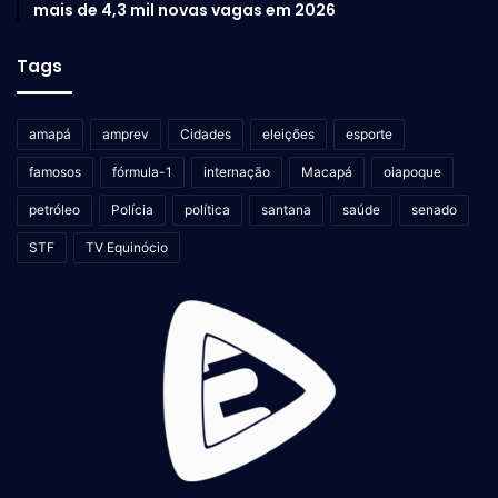
mais de 4,3 mil novas vagas em 2026
Tags
amapá
amprev
Cidades
eleições
esporte
famosos
fórmula-1
internação
Macapá
oiapoque
petróleo
Polícia
política
santana
saúde
senado
STF
TV Equinócio