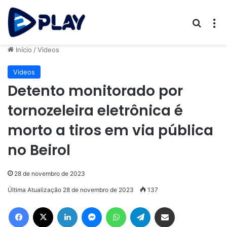
Procur
M
Início
/
Videos
Videos
Detento monitorado por
tornozeleira eletrônica é
morto a tiros em via pública
no Beirol
28 de novembro de 2023
Última Atualização 28 de novembro de 2023
137
Facebook
X
Linkedin
Messenger
WhatsApp
Telegram
Compartilhar via e-mail