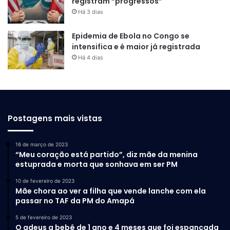
registram “progressos”
Há 3 dias
Epidemia de Ebola no Congo se
intensifica e é maior já registrada
Há 4 dias
Postagens mais vistas
16 de março de 2023
“Meu coração está partido”, diz mãe da menina
estuprada e morta que sonhava em ser PM
10 de fevereiro de 2023
Mãe chora ao ver a filha que vende lanche com ela
passar no TAF da PM do Amapá
5 de fevereiro de 2023
O adeus a bebê de 1 ano e 4 meses que foi espancada