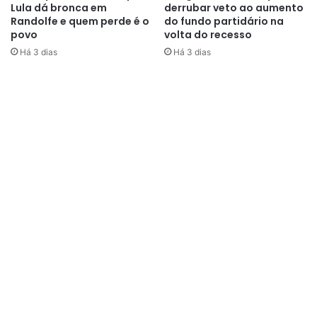
Lula dá bronca em
derrubar veto ao aumento
Randolfe e quem perde é o
do fundo partidário na
povo
volta do recesso
Há 3 dias
Há 3 dias
“Salário do ponto de vista
microeconômico é custo, mas, do
ponto de vista macroeconômico,
é receita. Quando o salário sobe,
as famílias consomem mais, as
empresas, ao venderem mais
produtos, contratam mais
trabalhadores, gerando
crescimento da renda total da
economia, contribuindo de modo
virtuoso para a dinâmica
econômica”
, destacou.