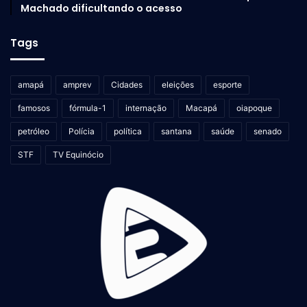
Machado dificultando o acesso
Tags
amapá
amprev
Cidades
eleições
esporte
famosos
fórmula-1
internação
Macapá
oiapoque
petróleo
Polícia
política
santana
saúde
senado
STF
TV Equinócio