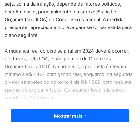
seja, acima da inflação, depende de fatores políticos,
econômicos e, principalmente, da aprovação da Lei
Orçamentária (LOA) no Congresso Nacional. A medida
precisa ser apreciada em breve para se tornar válida para
o ano seguinte.
A mudança real do piso salarial em 2024 deverá ocorrer,
desta vez, pela LOA, e não pela Lei de Diretrizes
Orçamentárias (LDO). Na primeira, a proposta é elevar o
mínimo a R$ 1.421, com ganho real, enquanto, na segunda,
o valor estabelecido no texto é de R$ 1.389, com reajuste
apenas dentro da inflação. Os orçamentos ainda serão
votados no Congresso.
A meta de R$ 1.421 vem sendo reforçada pela ministra do
Mostrar mais
Planejamento e Orçamento, Simone Tebet. Em setembro,
Tebet havia indicado ser responsabilidade da equipe
econômica encontrar recursos para cumprir o aumento