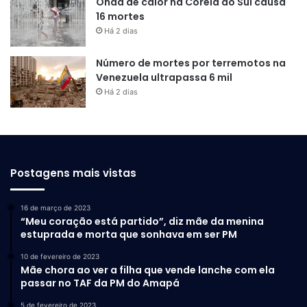
Onda de calor na Coreia do Sul causa
16 mortes
Há 2 dias
Número de mortes por terremotos na
Venezuela ultrapassa 6 mil
Há 2 dias
Postagens mais vistas
16 de março de 2023
“Meu coração está partido”, diz mãe da menina
estuprada e morta que sonhava em ser PM
10 de fevereiro de 2023
Mãe chora ao ver a filha que vende lanche com ela
passar no TAF da PM do Amapá
5 de fevereiro de 2023