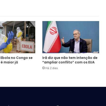
 Ebola no Congo se
Irã diz que não tem intenção de
 é maior já
“ampliar conflito” com os EUA
Há 2 dias