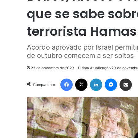
que se sabe sobr
terrorista Hamas
Acordo aprovado por Israel permit
de outubro comecem a ser soltos
23 de novembro de 2023
Última Atualização 23 de novemb
Facebook
X
Linkedin
Messenge
Compartilhar via e-m
Compartilhar