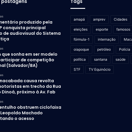
s postagens
Tags
ras
amapá
amprev
Cidades
entário produzido pela
P conquista principal
eleições
esporte
famosos
o de audiovisual do Sistema
stiça
fórmula-1
internação
Mac
ras
oiapoque
petróleo
Polícia
 que sonha em ser modelo
participar de competição
política
santana
saúde
nal (Salvador/BA)
STF
TV Equinócio
ras
inacabada causa revolta
otoristas em trecho da Rua
 Dinoá, próximo à Av. Fab
ras
 entulho obstruem ciclofaixa
. Leopoldo Machado
ultando o acesso