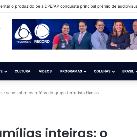
ntário produzido pela DPE/AP conquista principal prêmio de audiovisua
TE
CULTURA
VIDEOS
PROGRAMAS
COLUNAS
BRASIL
e se sabe sobre os reféns do grupo terrorista Hamas
mílias inteiras: o