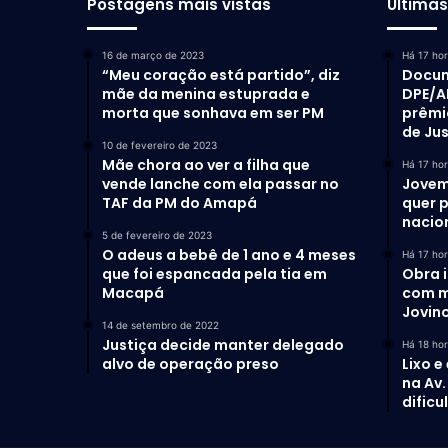
Postagens mais vistas
Última
16 de março de 2023
Há 17 ho
“Meu coração está partido”, diz
Docum
mãe da menina estuprada e
DPE/A
morta que sonhava em ser PM
prêmi
de Ju
10 de fevereiro de 2023
Mãe chora ao ver a filha que
Há 17 ho
vende lanche com ela passar no
Jovem
TAF da PM do Amapá
quer 
nacio
5 de fevereiro de 2023
O adeus a bebê de 1 ano e 4 meses
Há 17 ho
que foi espancada pela tia em
Obra 
Macapá
com m
Jovino
14 de setembro de 2022
Justiça decide manter delegado
Há 18 ho
alvo de operação preso
Lixo e
na Av
dific