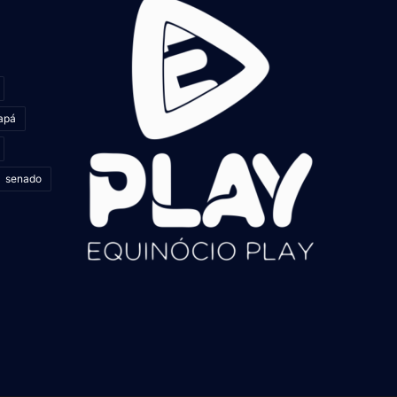
apá
senado