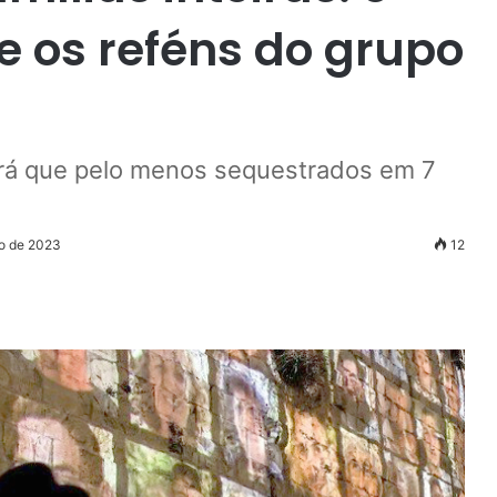
e os reféns do grupo
irá que pelo menos sequestrados em 7
ro de 2023
12
r
ail