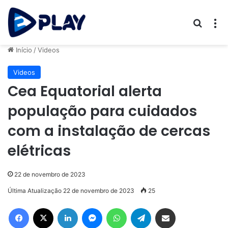
Procur
M
Início
/
Videos
Videos
Cea Equatorial alerta
população para cuidados
com a instalação de cercas
elétricas
22 de novembro de 2023
Última Atualização 22 de novembro de 2023
25
Facebook
X
Linkedin
Messenger
WhatsApp
Telegram
Compartilhar via e-mail