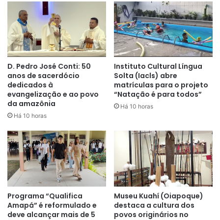
D. Pedro José Conti: 50
Instituto Cultural Língua
anos de sacerdócio
Solta (Iacls) abre
dedicados à
matrículas para o projeto
evangelização e ao povo
“Natação é para todos”
da amazônia
Há 10 horas
Há 10 horas
Programa “Qualifica
Museu Kuahí (Oiapoque)
Amapá” é reformulado e
destaca a cultura dos
deve alcançar mais de 5
povos originários no