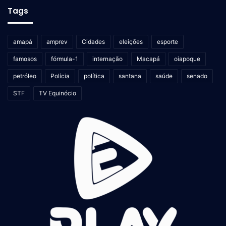
Tags
amapá
amprev
Cidades
eleições
esporte
famosos
fórmula-1
internação
Macapá
oiapoque
petróleo
Polícia
política
santana
saúde
senado
STF
TV Equinócio