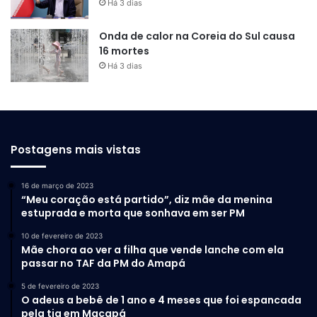
Há 3 dias
Onda de calor na Coreia do Sul causa
16 mortes
Há 3 dias
Postagens mais vistas
16 de março de 2023
“Meu coração está partido”, diz mãe da menina
estuprada e morta que sonhava em ser PM
10 de fevereiro de 2023
Mãe chora ao ver a filha que vende lanche com ela
passar no TAF da PM do Amapá
5 de fevereiro de 2023
O adeus a bebê de 1 ano e 4 meses que foi espancada
pela tia em Macapá