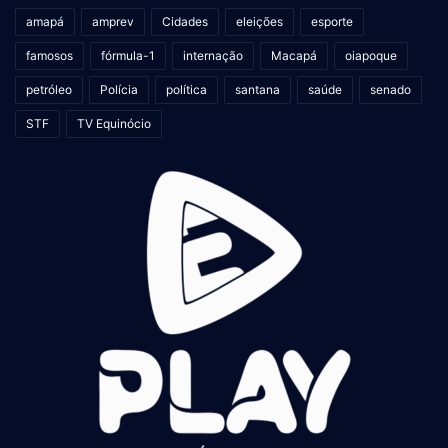
amapá
amprev
Cidades
eleições
esporte
famosos
fórmula-1
internação
Macapá
oiapoque
petróleo
Polícia
política
santana
saúde
senado
STF
TV Equinócio