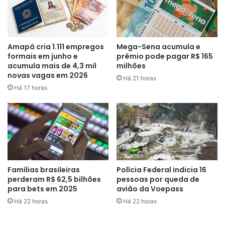
Na chegada do grupo a Brasília, Lula destacou a
mobilização do governo para repatriá-lo.
“A chegada
desse décimo avião é a coroação de um trabalho muito
sério que a gente deve a muita gente que trabalha no
Amapá cria 1.111 empregos
Mega-Sena acumula e
formais em junho e
prêmio pode pagar R$ 165
governo, sobretudo, o ministro de Relações Exteriores, e
acumula mais de 4,3 mil
milhões
todos os companheiros que estão aqui”,
afirmou o
novas vagas em 2026
Há 21 horas
presidente da República.
Há 17 horas
Um avião da FAB transportará a maior parte dos
repatriados a São Paulo. No total, 24 pessoas
permanecerão em um abrigo no interior do estado
disponibilizado pelo governo federal, por meio do
Ministério do Desenvolvimento Social.
Famílias brasileiras
Polícia Federal indicia 16
perderam R$ 62,5 bilhões
pessoas por queda de
Os outros 12 repatriados permanecerão na casa de
para bets em 2025
avião da Voepass
parentes em quatro cidades. Veja os destinos:
Há 22 horas
Há 22 horas
–
Brasília (DF):
4 pessoas