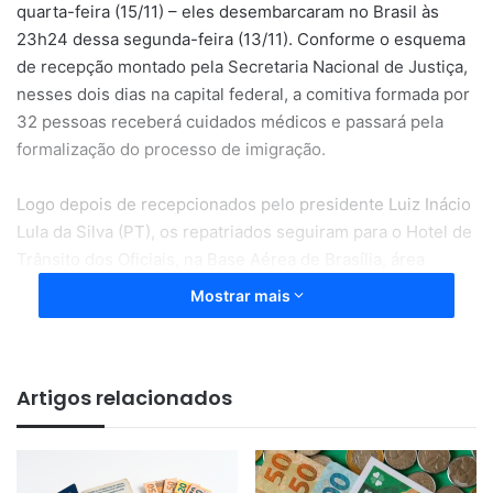
quarta-feira (15/11) – eles desembarcaram no Brasil às
23h24 dessa segunda-feira (13/11). Conforme o esquema
de recepção montado pela Secretaria Nacional de Justiça,
nesses dois dias na capital federal, a comitiva formada por
32 pessoas receberá cuidados médicos e passará pela
formalização do processo de imigração.
Logo depois de recepcionados pelo presidente Luiz Inácio
Lula da Silva (PT), os repatriados seguiram para o Hotel de
Trânsito dos Oficiais, na Base Aérea de Brasília, área
militar anexa ao Aeroporto Internacional Juscelino
Mostrar mais
Kubitschek.
Além de contarem com abrigo e procedimentos de
Artigos relacionados
regularização dos documentos, os repatriados terão
garantido o acesso à alimentação, atendimento
psicológico, cuidados médicos e imunização.