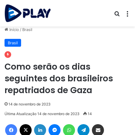
Procur
M
Início
/
Brasil
Brasil
Como serão os dias
seguintes dos brasileiros
repatriados de Gaza
14 de novembro de 2023
Última Atualização 14 de novembro de 2023
14
Facebook
X
Linkedin
Messenger
WhatsApp
Telegram
Compartilhar via e-mail