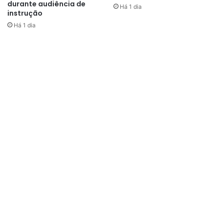
durante audiência de
Há 1 dia
instrução
Há 1 dia