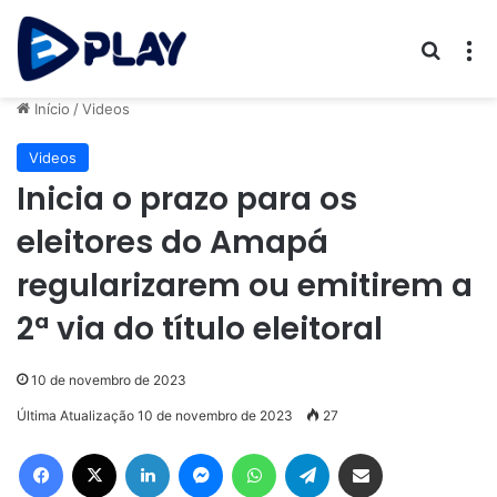
Procur
M
Início
/
Videos
Videos
Inicia o prazo para os
eleitores do Amapá
regularizarem ou emitirem a
2ª via do título eleitoral
10 de novembro de 2023
Última Atualização 10 de novembro de 2023
27
Facebook
X
Linkedin
Messenger
WhatsApp
Telegram
Compartilhar via e-mail