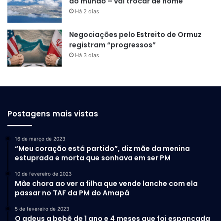
do mundo – vai trocar de nome
Há 2 dias
Negociações pelo Estreito de Ormuz
registram “progressos”
Há 3 dias
Postagens mais vistas
16 de março de 2023
“Meu coração está partido”, diz mãe da menina
estuprada e morta que sonhava em ser PM
10 de fevereiro de 2023
Mãe chora ao ver a filha que vende lanche com ela
passar no TAF da PM do Amapá
5 de fevereiro de 2023
O adeus a bebê de 1 ano e 4 meses que foi espancada