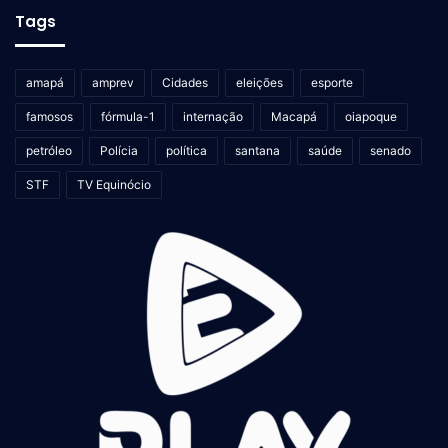
Tags
amapá
amprev
Cidades
eleições
esporte
famosos
fórmula-1
internação
Macapá
oiapoque
petróleo
Polícia
política
santana
saúde
senado
STF
TV Equinócio