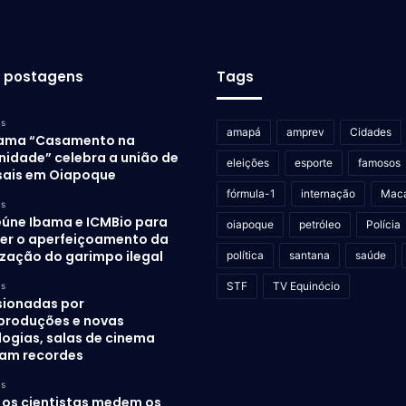
s postagens
Tags
as
amapá
amprev
Cidades
ama “Casamento na
idade” celebra a união de
eleições
esporte
famosos
sais em Oiapoque
fórmula-1
internação
Mac
as
eúne Ibama e ICMBio para
oiapoque
petróleo
Polícia
er o aperfeiçoamento da
ização do garimpo ilegal
política
santana
saúde
STF
TV Equinócio
as
sionadas por
produções e novas
logias, salas de cinema
am recordes
as
os cientistas medem os