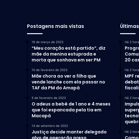
Postagens mais vistas
Última
16 de março de 2023
Há 2 hor
“Meu coração está partido”, diz
Progr
mãe da menina estuprada e
Comun
morta que sonhava em ser PM
20 ca
10 de fevereiro de 2023
Há 2 hor
Mãe chora ao ver a filha que
MPF r
vende lanche com ela passar no
debat
TAF da PM do Amapá
fiscal
5 de fevereiro de 2023
Há 2 hor
O adeus a bebê de 1 ano e 4 meses
Impul
que foi espancada pela tia em
super
Macapá
tecno
quebr
14 de setembro de 2022
Justiça decide manter delegado
Há 2 hor
alvo de operação preso
Como 