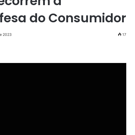
recorrem à
efesa do Consumidor
de 2023
17