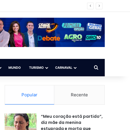
mpo ilegal
Procurar por
MUNDO
TURISMO
CARNAVAL
Popular
Recente
“Meu coração está partido”,
diz mãe da menina
estuprada e morta que