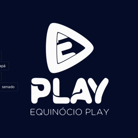
apá
senado