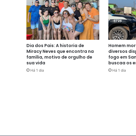
Dia dos Pais: A historia de
Homem morr
Miracy Neves que encontra na
diversos di
família, motivo de orgulho de
fogo em San
sua vida
buscaa os e
Há 1 dia
Há 1 dia