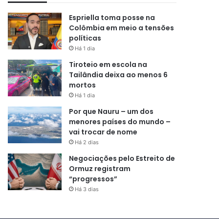
Espriella toma posse na
Colômbia em meio a tensões
políticas
Há 1 dia
Tiroteio em escola na
Tailândia deixa ao menos 6
mortos
Há 1 dia
Por que Nauru – um dos
menores países do mundo –
vai trocar de nome
Há 2 dias
Negociações pelo Estreito de
Ormuz registram
“progressos”
Há 3 dias