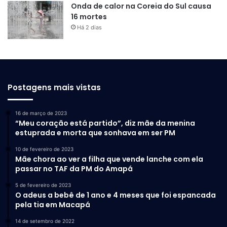
Onda de calor na Coreia do Sul causa
16 mortes
Há 2 dias
Postagens mais vistas
16 de março de 2023
“Meu coração está partido”, diz mãe da menina
estuprada e morta que sonhava em ser PM
10 de fevereiro de 2023
Mãe chora ao ver a filha que vende lanche com ela
passar no TAF da PM do Amapá
5 de fevereiro de 2023
O adeus a bebê de 1 ano e 4 meses que foi espancada
pela tia em Macapá
14 de setembro de 2022