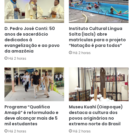
D. Pedro José Conti: 50
Instituto Cultural Língua
anos de sacerdócio
Solta (Iacls) abre
dedicados à
matrículas para o projeto
evangelização e ao povo
“Natação é para todos”
da amazônia
Há 2 horas
Há 2 horas
Programa “Qualifica
Museu Kuahí (Oiapoque)
Amapá” é reformulado e
destaca a cultura dos
deve alcançar mais de 5
povos originários no
mil estudantes
extremo norte do Brasil
Há 2 horas
Há 2 horas