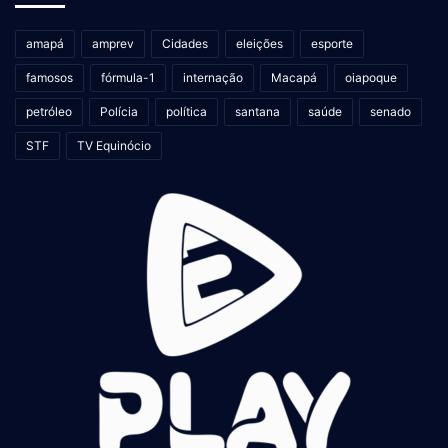
amapá
amprev
Cidades
eleições
esporte
famosos
fórmula-1
internação
Macapá
oiapoque
petróleo
Polícia
política
santana
saúde
senado
STF
TV Equinócio