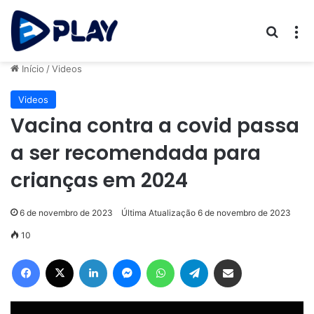
Procur
M
Início
/
Videos
Videos
Vacina contra a covid passa
a ser recomendada para
crianças em 2024
6 de novembro de 2023
Última Atualização 6 de novembro de 2023
10
Facebook
X
Linkedin
Messenger
WhatsApp
Telegram
Compartilhar via e-mail