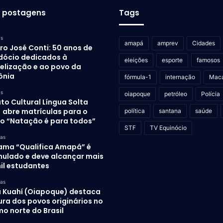
s postagens
Tags
as
amapá
amprev
Cidades
ro José Conti: 50 anos de
dócio dedicados à
eleições
esporte
famosos
elização e ao povo da
ônia
fórmula-1
internação
Mac
as
oiapoque
petróleo
Polícia
uto Cultural Língua Solta
) abre matrículas para o
política
santana
saúde
to “Natação é para todos”
STF
TV Equinócio
ras
ama “Qualifica Amapá” é
mulado e deve alcançar mais
il estudantes
ras
 Kuahí (Oiapoque) destaca
ura dos povos originários no
o norte do Brasil