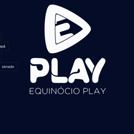
apá
senado