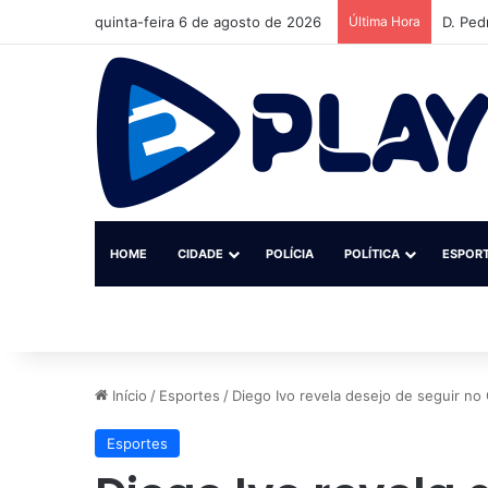
quinta-feira 6 de agosto de 2026
Última Hora
D. Ped
HOME
CIDADE
POLÍCIA
POLÍTICA
ESPOR
Início
/
Esportes
/
Diego Ivo revela desejo de seguir n
Esportes