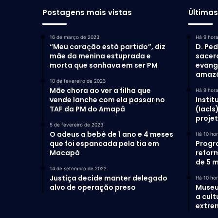
Postagens mais vistas
Última
16 de março de 2023
Há 9 hor
“Meu coração está partido”, diz
D. Ped
mãe da menina estuprada e
sacer
morta que sonhava em ser PM
evang
amaz
10 de fevereiro de 2023
Mãe chora ao ver a filha que
Há 9 hor
vende lanche com ela passar no
Instit
TAF da PM do Amapá
(Iacls
proje
5 de fevereiro de 2023
O adeus a bebê de 1 ano e 4 meses
Há 10 ho
que foi espancada pela tia em
Progr
Macapá
refor
de 5 m
14 de setembro de 2022
Justiça decide manter delegado
Há 10 ho
alvo de operação preso
Museu
a cult
extrem