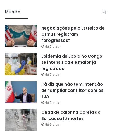
Mundo
Negociações pelo Estreito de
Ormuz registram
“progressos”
Há 2 dias
Epidemia de Ebola no Congo
se intensifica e é maior já
registrada
Há 3 dias
Irã diz que não tem intenção
de “ampliar conflito” com os
EUA
Há 3 dias
Onda de calor na Coreia do
Sul causa 16 mortes
Há 3 dias