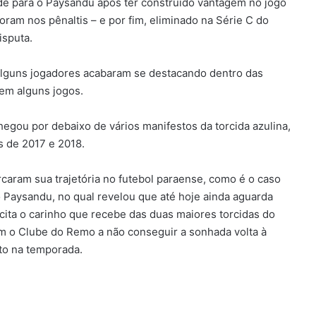
e para o Paysandu após ter construído vantagem no jogo
oram nos pênaltis – e por fim, eliminado na Série C do
isputa.
alguns jogadores acabaram se destacando dentro das
 em alguns jogos.
hegou por debaixo de vários manifestos da torcida azulina,
 de 2017 e 2018.
aram sua trajetória no futebol paraense, como é o caso
o Paysandu, no qual revelou que até hoje ainda aguarda
ita o carinho que recebe das duas maiores torcidas do
am o Clube do Remo a não conseguir a sonhada volta à
to na temporada.