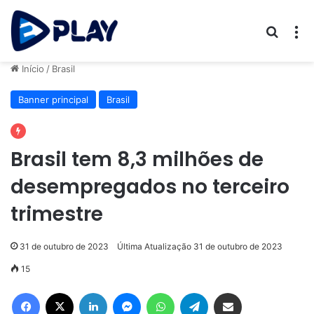
Procur
M
Início
/
Brasil
Banner principal
Brasil
Brasil tem 8,3 milhões de
desempregados no terceiro
trimestre
31 de outubro de 2023
Última Atualização 31 de outubro de 2023
15
Facebook
X
Linkedin
Messenger
WhatsApp
Telegram
Compartilhar via e-mail