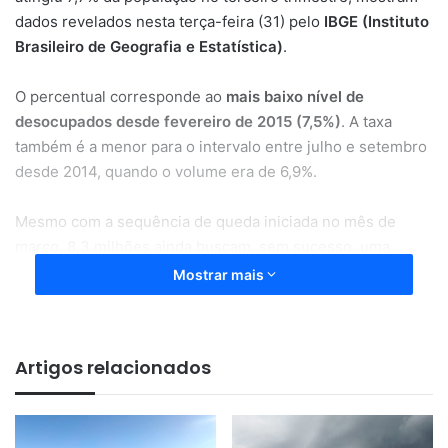
dados revelados nesta terça-feira (31) pelo
IBGE (Instituto
Brasileiro de Geografia e Estatística)
.
O percentual corresponde ao
mais baixo nível de
desocupados desde fevereiro de 2015 (7,5%)
. A taxa
também é a menor para o intervalo entre julho e setembro
desde 2014, quando o volume era de 6,9%.
Mesmo com a sequência de queda iniciada no mês de
março, 8,3 milhões ainda buscam, sem sucesso, uma
colocação no mercado de trabalho brasileiro. Com redução
Mostrar mais
de 3,8% no trimestre, o contingente de desocupados é o
menor desde o trimestre encerrado em junho de 2015.
Artigos relacionados
No período entre julho e setembro, a baixa do desemprego
foi motivada pela evolução do número de profissionais
inseridos no mercado de trabalho, que totalizou 99,8
milhões de pessoas, o maior patamar de toda a série