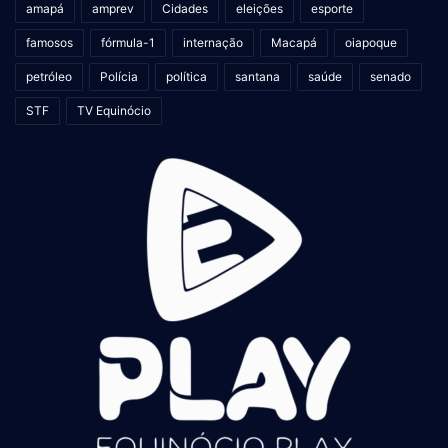
amapá
amprev
Cidades
eleições
esporte
famosos
fórmula-1
internação
Macapá
oiapoque
petróleo
Polícia
política
santana
saúde
senado
STF
TV Equinócio