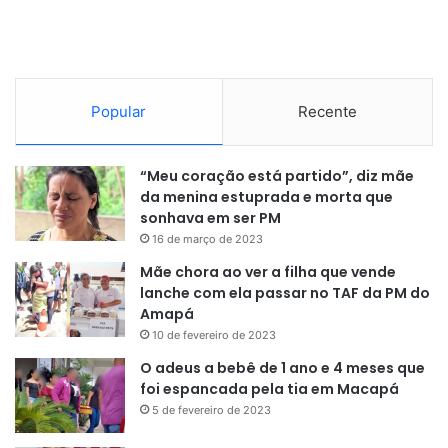
categoria investigada pela pesquisa que apresentou
crescimento significativo no trimestre. As demais
permaneceram estáveis. Na comparação com o mesmo
período de 2022, o aumento foi de 1,1 milhão de pessoas
(+3%).
Popular
Recente
Adriana destaca que mais da metade das pessoas que
“Meu coração está partido”, diz mãe
foram inseridas no mercado de trabalho no terceiro
da menina estuprada e morta que
trimestre tiveram a carteira assinada.
sonhava em ser PM
16 de março de 2023
Mãe chora ao ver a filha que vende
lanche com ela passar no TAF da PM do
Amapá
10 de fevereiro de 2023
“Isso fez com que a expansão da
O adeus a bebê de 1 ano e 4 meses que
ocupação formal fosse muito
foi espancada pela tia em Macapá
5 de fevereiro de 2023
maior que a da informal”
, observa