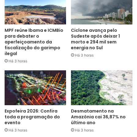
histórica, iniciada em 2012.
MPF reúne Ibama e ICMBio
Ciclone avança pelo
para debater o
Sudeste após deixar 1
aperfeiçoamento da
morto e 294 mil sem
fiscalização do garimpo
energia no Sul
“A queda na taxa de desocupação
ilegal
Há 3 horas
foi induzida pelo crescimento
Há 3 horas
expressivo no número de pessoas
trabalhando e pela retração de
pessoas buscando trabalho no
terceiro trimestre de 2023”
,
explica Adriana Beringuy,
Expofeira 2026: Confira
Desmatamento na
toda a programação do
Amazônia cai 36,87% no
coordenadora de Pnad Contínua
evento
último ano
(Pesquisa Nacional por Amostra de
Há 3 horas
Há 3 horas