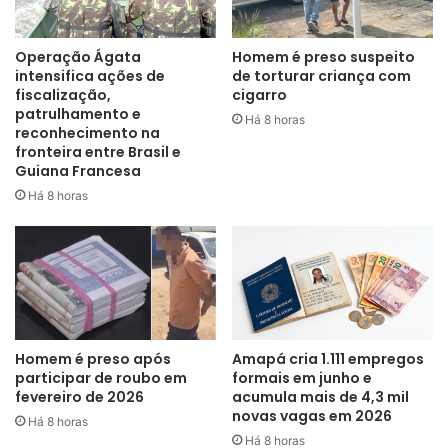
Operação Ágata
Homem é preso suspeito
intensifica ações de
de torturar criança com
fiscalização,
cigarro
patrulhamento e
Há 8 horas
reconhecimento na
fronteira entre Brasil e
Guiana Francesa
Há 8 horas
Durante patrulhamento da equipe da policia militar pela
zona norte, próximo da feira do produtor, ainda no bairro
jardim felicidade, ouviram vários disparos de arma de fogo
e em seguida avistaram dois indivíduos correndo com
armas em punho em direção da ponte do Cai n’água.
Homem é preso após
Amapá cria 1.111 empregos
participar de roubo em
formais em junho e
fevereiro de 2026
acumula mais de 4,3 mil
novas vagas em 2026
Há 8 horas
Há 8 horas