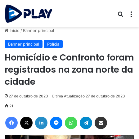
Procur
M
Início
/
Banner principal
Banner principal
Polícia
Homicídio e Confronto foram
registrados na zona norte da
cidade
27 de outubro de 2023
Última Atualização 27 de outubro de 2023
21
Facebook
X
Linkedin
Messenger
WhatsApp
Telegram
Compartilhar via e-mail