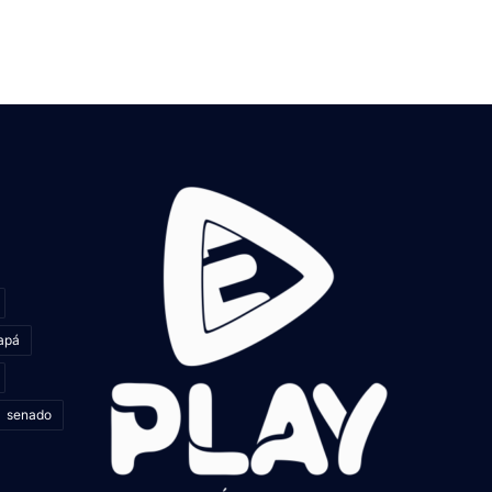
apá
senado