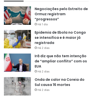
Negociações pelo Estreito de
Ormuz registram
“progressos”
Há 1 dia
Epidemia de Ebola no Congo
se intensifica e é maior já
registrada
Há 2 dias
Irã diz que não tem intenção
de “ampliar conflito” com os
EUA
Há 2 dias
Onda de calor na Coreia do
Sul causa 16 mortes
Há 2 dias