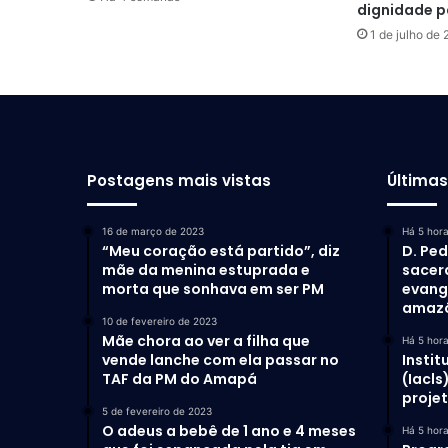
dignidade p
1 de julho de
Postagens mais vistas
Última
16 de março de 2023
Há 5 hor
“Meu coração está partido”, diz
D. Ped
mãe da menina estuprada e
sacer
morta que sonhava em ser PM
evang
amaz
10 de fevereiro de 2023
Mãe chora ao ver a filha que
Há 5 hor
vende lanche com ela passar no
Instit
TAF da PM do Amapá
(Iacls
proje
5 de fevereiro de 2023
O adeus a bebê de 1 ano e 4 meses
Há 5 hor