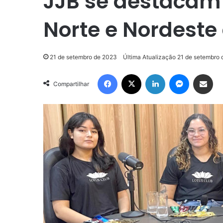
JJB se destaca
Norte e Nordeste 
21 de setembro de 2023
Última Atualização 21 de setembro
Facebook
X
Linkedin
Messenge
Compartilhar via e-m
Compartilhar