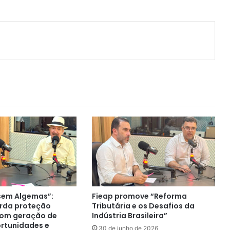
ger
artilhar via e-mail
sem Algemas”:
Fieap promove “Reforma
rda proteção
Tributária e os Desafios da
com geração de
Indústria Brasileira”
ortunidades e
30 de junho de 2026