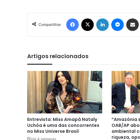
Facebook
X
Linkedin
Messen
Comp
Compartilhar
Artigos relacionados
Entrevista: Miss Amapá Nataly
“Amazônia 
Uchôa é uma das concorrentes
OAB/AP abo
no Miss Universe Brasil
ambiental 
riqueza, op
Há 4 semanas