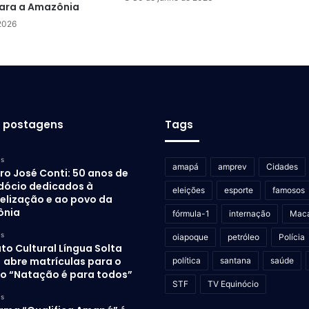
ara a Amazônia
 2026
s postagens
Tags
as
amapá
amprev
Cidades
ro José Conti: 50 anos de
dócio dedicados à
eleições
esporte
famosos
elização e ao povo da
ônia
fórmula-1
internação
Mac
as
oiapoque
petróleo
Polícia
uto Cultural Língua Solta
) abre matrículas para o
política
santana
saúde
to “Natação é para todos”
STF
TV Equinócio
as