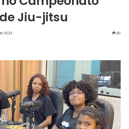
m no Campeonato
de Jiu-jitsu
 de 2023
60
r
ail