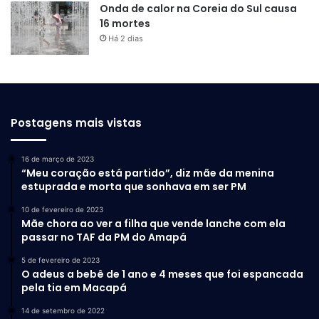
Onda de calor na Coreia do Sul causa
16 mortes
Há 2 dias
Postagens mais vistas
16 de março de 2023
“Meu coração está partido”, diz mãe da menina
estuprada e morta que sonhava em ser PM
10 de fevereiro de 2023
Mãe chora ao ver a filha que vende lanche com ela
passar no TAF da PM do Amapá
5 de fevereiro de 2023
O adeus a bebê de 1 ano e 4 meses que foi espancada
pela tia em Macapá
14 de setembro de 2022