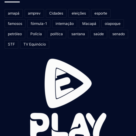
amapá
amprev
Cidades
eleições
esporte
famosos
fórmula-1
internação
Macapá
oiapoque
petróleo
Polícia
política
santana
saúde
senado
STF
TV Equinócio