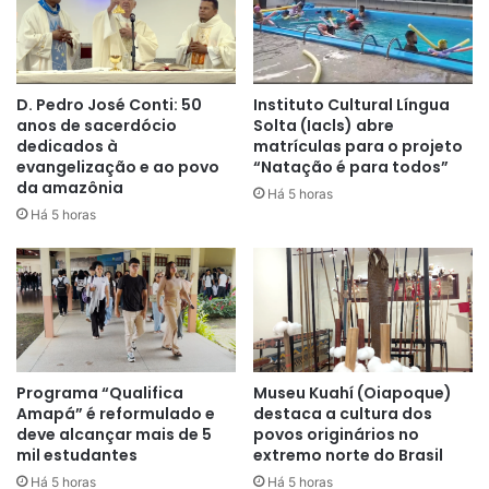
D. Pedro José Conti: 50
Instituto Cultural Língua
anos de sacerdócio
Solta (Iacls) abre
dedicados à
matrículas para o projeto
evangelização e ao povo
“Natação é para todos”
da amazônia
Há 5 horas
Há 5 horas
Programa “Qualifica
Museu Kuahí (Oiapoque)
Amapá” é reformulado e
destaca a cultura dos
deve alcançar mais de 5
povos originários no
mil estudantes
extremo norte do Brasil
Há 5 horas
Há 5 horas