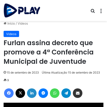
Procur
M
Início
/
Videos
Videos
Furlan assina decreto que
promove a 4ª Conferência
Municipal de Juventude
15 de setembro de 2023
Última Atualização 15 de setembro de 2023
9
Facebook
X
Linkedin
Messenger
WhatsApp
Telegram
Compartilhar via e-mail