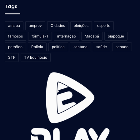
Tags
amapá
amprev
Cidades
eleições
esporte
famosos
fórmula-1
internação
Macapá
oiapoque
petróleo
Polícia
política
santana
saúde
senado
STF
TV Equinócio