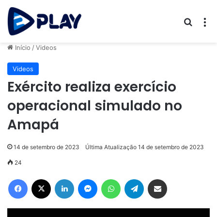
Procur
M
Início
/
Videos
Videos
Exército realiza exercício
operacional simulado no
Amapá
14 de setembro de 2023
Última Atualização 14 de setembro de 2023
24
Facebook
X
Linkedin
Messenger
WhatsApp
Telegram
Compartilhar via e-mail