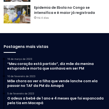
Epidemia de Ebola no Congo se
intensifica e é maior já registrada
Há 4 dias
Postagens mais vistas
16 de março de 2023
“Meu coração está partido”, diz mãe da menina
estuprada e morta que sonhava em ser PM
10 de fevereiro de 2023
Mãe chora ao ver a filha que vende lanche com ela
passar no TAF da PM do Amapá
5 de fevereiro de 2023
O adeus a bebê de 1 ano e 4 meses que foi espancada
pela tia em Macapá