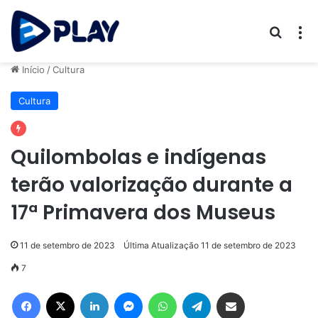
Procur
M
Início
/
Cultura
Cultura
Quilombolas e indígenas
terão valorização durante a
17ª Primavera dos Museus
11 de setembro de 2023
Última Atualização 11 de setembro de 2023
7
Facebook
X
Linkedin
Messenger
WhatsApp
Telegram
Compartilhar via e-mail