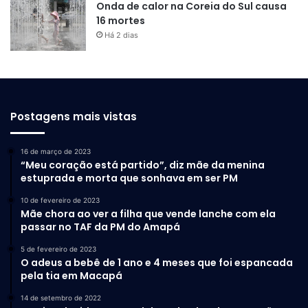
Onda de calor na Coreia do Sul causa
16 mortes
Há 2 dias
Postagens mais vistas
16 de março de 2023
“Meu coração está partido”, diz mãe da menina
estuprada e morta que sonhava em ser PM
10 de fevereiro de 2023
Mãe chora ao ver a filha que vende lanche com ela
passar no TAF da PM do Amapá
5 de fevereiro de 2023
O adeus a bebê de 1 ano e 4 meses que foi espancada
pela tia em Macapá
14 de setembro de 2022