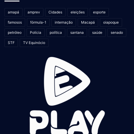
amapá
amprev
Cidades
eleições
esporte
famosos
fórmula-1
internação
Macapá
oiapoque
petróleo
Polícia
política
santana
saúde
senado
STF
TV Equinócio