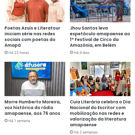
Histórico da Secretaroa de Estado de Cultura (Secult),
Simone de Jesus, o momento será uma integração
importante para comunidade museológica do Amapá.
Poetas Azuis e Literatour
Jhou Santos leva
iniciam série nas redes
espetáculo amapaense ao
sociais com poetas do
1° Festival de Circo da
Amapá
Amazônia, em Belém
Há 23 horas
Há 6 dias
“Teremos a participação de
comunidades tradicionais de
diversos lugares do Amapá, como
povos indígenas do Oiapoque,
que trarão suas exposições e
Morre Humberto Moreira,
Cuia Literária celebra o Dia
voz histórica do rádio
Nacional do Escritor com
conhecimentos, além das
amapaense, aos 76 anos
mobilização nas redes e
valorização da literatura
benzedeiras e parteiras
Há 1 semana
amapaense
tradicionais, que terão um
Há 2 semanas