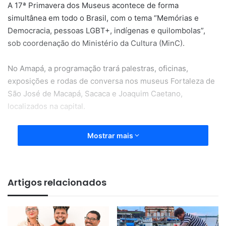
A 17ª Primavera dos Museus acontece de forma
simultânea em todo o Brasil, com o tema “Memórias e
Democracia, pessoas LGBT+, indígenas e quilombolas”,
sob coordenação do Ministério da Cultura (MinC).
No Amapá, a programação trará palestras, oficinas,
exposições e rodas de conversa nos museus Fortaleza de
São José de Macapá, Sacaca e Joaquim Caetano,
localizados na capital.
Também participam do evento espaços como o Centro de
Mostrar mais
Estudos e Pesquisas Arqueológicas e Patrimoniais do
Amapá (Cepap), administrado pela Universidade Federal
do Amapá (Unifap), e o Museu Afro-Amazônico Josefa
Artigos relacionados
Pereira Lau, administrado pela Academia de Batuque e
Marabaixo.
Segundo a coordenadora de Preservação do Patrimônio