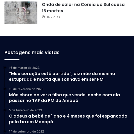
Onda de calor na Coreia do Sul causa
16 mortes
Há 2 dias
Postagens mais vistas
16 de março de 2023
“Meu coração está partido”, diz mãe da menina
estuprada e morta que sonhava em ser PM
10 de fevereiro de 2023
Mãe chora ao ver a filha que vende lanche com ela
passar no TAF da PM do Amapá
5 de fevereiro de 2023
O adeus a bebê de 1 ano e 4 meses que foi espancada
pela tia em Macapá
14 de setembro de 2022