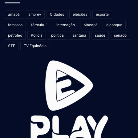
amapá
amprev
Cidades
eleições
esporte
famosos
fórmula-1
internação
Macapá
oiapoque
petróleo
Polícia
política
santana
saúde
senado
STF
TV Equinócio