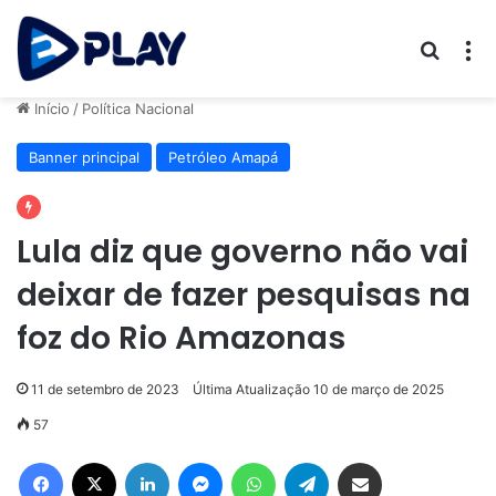
Procur
M
Início
/
Política Nacional
Banner principal
Petróleo Amapá
Lula diz que governo não vai
deixar de fazer pesquisas na
foz do Rio Amazonas
11 de setembro de 2023
Última Atualização 10 de março de 2025
57
Facebook
X
Linkedin
Messenger
WhatsApp
Telegram
Compartilhar via e-mail