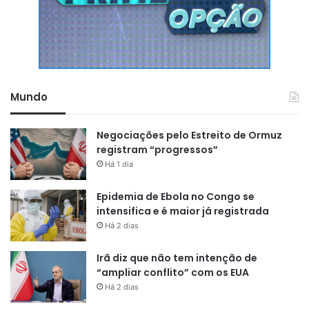
pode pesquisar e chegar à
conclusão de que não tem nada e
voltar para casa de mãos vazias.
Você pode pesquisar e descobrir
que tem muita coisa, e aí vai se
Mundo
discutir como fazer a exploração
Negociações pelo Estreito de Ormuz
daquilo”
, completou o presidente.
registram “progressos”
Há 1 dia
Epidemia de Ebola no Congo se
intensifica e é maior já registrada
Há 2 dias
Irã diz que não tem intenção de
“ampliar conflito” com os EUA
Há 2 dias