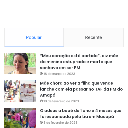
quilômetros à margem do
Amazonas. Não é uma coisa que
está vizinha do Amazonas. Você
não pode ser proibido de
Popular
Recente
pesquisar”
, afirmou o presidente
em entrevista à imprensa em Nova
“Meu coração está partido”, diz mãe
da menina estuprada e morta que
Déli, na Índia.
sonhava em ser PM
16 de março de 2023
Mãe chora ao ver a filha que vende
lanche com ela passar no TAF da PM do
Amapá
10 de fevereiro de 2023
O adeus a bebê de 1 ano e 4 meses que
foi espancada pela tia em Macapá
5 de fevereiro de 2023