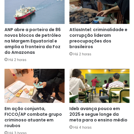
“O Brasil não vai deixar de
pesquisar a margem equatorial.
Se encontrar a riqueza que se
ANP abre a porteira de 86
AtlasIntel: criminalidade e
pressupõe que exista lá, aí é uma
novos blocos de petróleo
corrupção lideram
na Margem Equatorial e
preocupações dos
decisão de Estado se você vai
amplia a fronteira da Foz
brasileiros
do Amazonas
explorar ou não”
, disse o chefe do
Há 2 horas
Há 2 horas
Executivo.
No fim de maio, o Instituto Brasileiro do Meio Ambiente e
dos Recursos Naturais Renováveis (Ibama) negou uma
solicitação da Petrobras para operar em um poço
Em ação conjunta,
Ideb avança pouco em
localizado em alto-mar, a cerca de 175 km da costa do
FICCO/AP combate grupo
2025 e segue longe da
Amapá, e alegou
“inconsistências técnicas”
da empresa.
criminoso atuante em
meta para o ensino médio
Posteriormente, a petroleira apresentou um novo pedido.
roubos
Há 4 horas
De acordo com a Petrobras, todas as exigências do Ibama
Há 3 horas