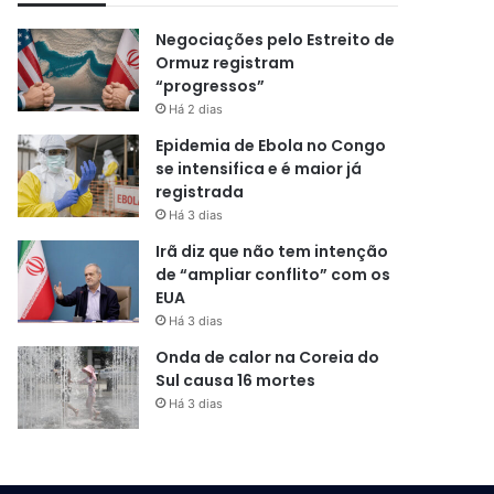
Negociações pelo Estreito de
Ormuz registram
“progressos”
Há 2 dias
Epidemia de Ebola no Congo
se intensifica e é maior já
registrada
Há 3 dias
Irã diz que não tem intenção
de “ampliar conflito” com os
EUA
Há 3 dias
Onda de calor na Coreia do
Sul causa 16 mortes
Há 3 dias