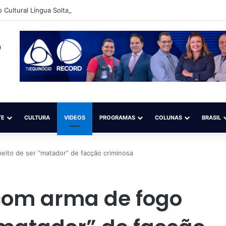
to Cultural Língua Solta (Iacls) abre matrículas para o projeto “Natação é
TE
CULTURA
VIDEOS
PROGRAMAS
COLUNAS
BRASIL
ito de ser “matador” de facção criminosa
om arma de fogo