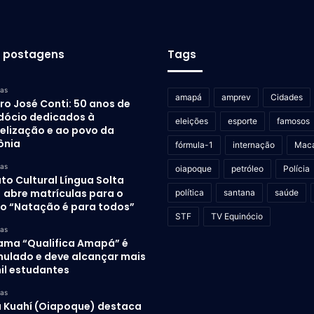
s postagens
Tags
ras
amapá
amprev
Cidades
ro José Conti: 50 anos de
dócio dedicados à
eleições
esporte
famosos
elização e ao povo da
ônia
fórmula-1
internação
Mac
ras
oiapoque
petróleo
Polícia
uto Cultural Língua Solta
) abre matrículas para o
política
santana
saúde
to “Natação é para todos”
STF
TV Equinócio
ras
ama “Qualifica Amapá” é
mulado e deve alcançar mais
il estudantes
ras
 Kuahí (Oiapoque) destaca