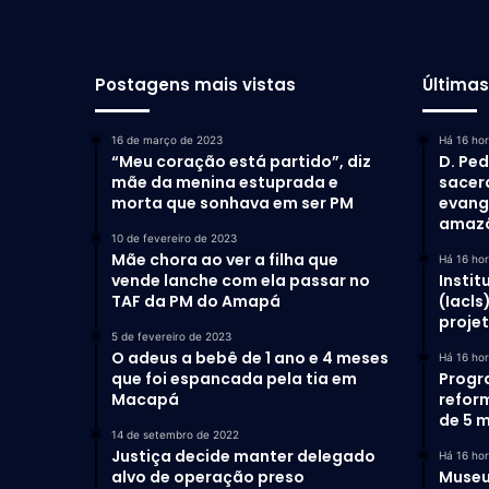
Postagens mais vistas
Última
16 de março de 2023
Há 16 ho
“Meu coração está partido”, diz
D. Ped
mãe da menina estuprada e
sacer
morta que sonhava em ser PM
evang
amaz
10 de fevereiro de 2023
Mãe chora ao ver a filha que
Há 16 ho
vende lanche com ela passar no
Instit
TAF da PM do Amapá
(Iacls
proje
5 de fevereiro de 2023
O adeus a bebê de 1 ano e 4 meses
Há 16 ho
que foi espancada pela tia em
Progr
Macapá
refor
de 5 m
14 de setembro de 2022
Justiça decide manter delegado
Há 16 ho
alvo de operação preso
Museu