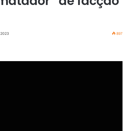
“matador” de facção
e 2023
897