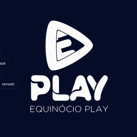
apá
senado