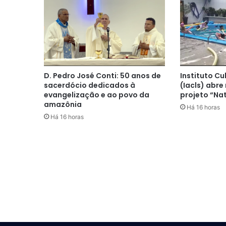
D. Pedro José Conti: 50 anos de
Instituto Cu
sacerdócio dedicados à
(Iacls) abre
evangelização e ao povo da
projeto “Na
amazônia
Há 16 horas
Há 16 horas