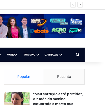
 para todos”
Procurar por
MUNDO
TURISMO
CARNAVAL
Popular
Recente
“Meu coração está partido”,
diz mãe da menina
estuprada e morta que