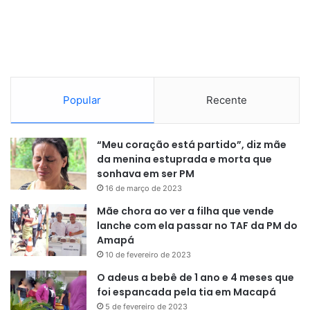
leniência da Odebrecht que não passaram pelos trâmites
formais.
O ministro também determinou que os órgãos tomem as
providências necessárias para apurar responsabilidades
sobre o acordo. Na decisão, Toffoli disse ainda que a
Popular
Recente
prisão do presidente Luiz Inácio Lula da Silva pode ser
chamada de um dos maiores erros judiciários da história
do país.
“Meu coração está partido”, diz mãe
da menina estuprada e morta que
sonhava em ser PM
16 de março de 2023
Mãe chora ao ver a filha que vende
lanche com ela passar no TAF da PM do
Amapá
10 de fevereiro de 2023
O adeus a bebê de 1 ano e 4 meses que
foi espancada pela tia em Macapá
5 de fevereiro de 2023