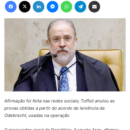
Facebook
X
Linkedin
Messenger
WhatsApp
Telegram
Compartilhar via e-mail
Afirmação foi feita nas redes sociais; Toffoli anulou as
provas obtidas a partir do acordo de leniência da
Odebrecht, usadas na operação
O procurador-geral da República, Augusto Aras, afirmou