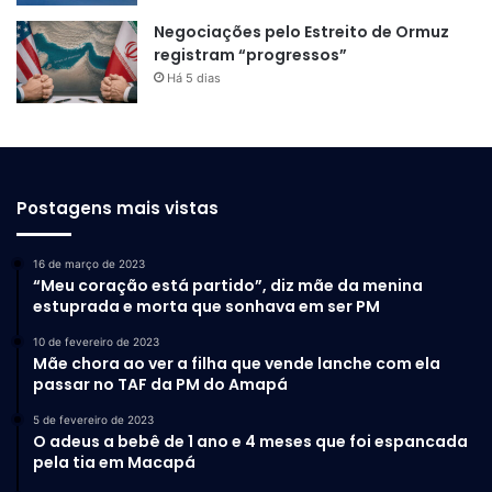
Negociações pelo Estreito de Ormuz
registram “progressos”
Há 5 dias
Postagens mais vistas
16 de março de 2023
“Meu coração está partido”, diz mãe da menina
estuprada e morta que sonhava em ser PM
10 de fevereiro de 2023
Mãe chora ao ver a filha que vende lanche com ela
passar no TAF da PM do Amapá
5 de fevereiro de 2023
O adeus a bebê de 1 ano e 4 meses que foi espancada
pela tia em Macapá