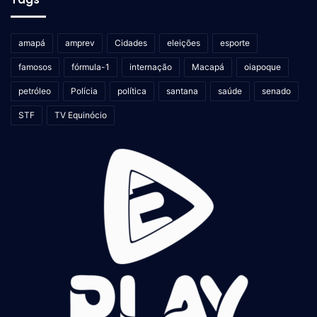
amapá
amprev
Cidades
eleições
esporte
famosos
fórmula-1
internação
Macapá
oiapoque
petróleo
Polícia
política
santana
saúde
senado
STF
TV Equinócio