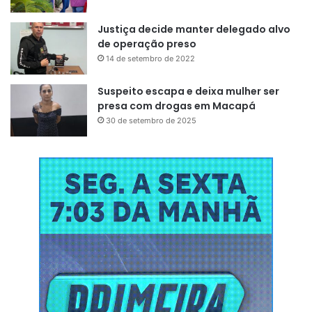
Justiça decide manter delegado alvo
de operação preso
Para o ministro, centenas de acordos de leniências e de
14 de setembro de 2022
delações premiadas foram celebrados como meios
ilegítimos de levar inocentes à prisão.
Suspeito escapa e deixa mulher ser
presa com drogas em Macapá
30 de setembro de 2025
“Delações essas que caem por
terra, dia após dia. Tal conluio e
parcialidade demonstram, a não
mais poder, que houve uma
verdadeira conspiração com o
objetivo de colocar um inocente