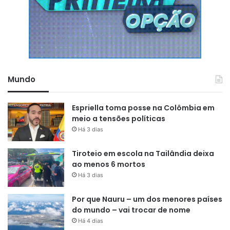
como tendo cometido crimes
jamais por ele praticados. Esse
vasto apanhado indica que a
parcialidade do juízo da 13ª Vara
Federal de Curitiba extrapolou
Mundo
todos os limites e, com certeza,
contamina diversos outros
Espriella toma posse na Colômbia em
meio a tensões políticas
procedimentos”
.
Há 3 dias
Tiroteio em escola na Tailândia deixa
ao menos 6 mortos
Esse material já foi declarado nulo pela Segunda Turma do
Há 3 dias
STF. Em fevereiro de 2022, por maioria, o colegiado
manteve decisão do então ministro Ricardo Lewandowski,
Por que Nauru – um dos menores países
que declarou a impossibilidade de que elementos obtidos
do mundo – vai trocar de nome
por meio do acordo de leniência da Odebrecht sejam
Há 4 dias
utilizados como prova.