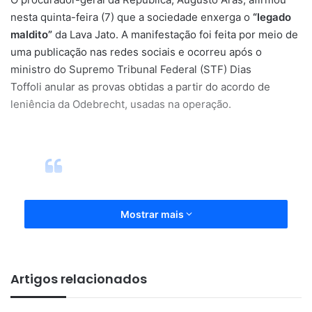
nesta quinta-feira (7) que a sociedade enxerga o
“legado
maldito”
da Lava Jato. A manifestação foi feita por meio de
uma publicação nas redes sociais e ocorreu após o
ministro do Supremo Tribunal Federal (STF) Dias
Toffoli anular as provas obtidas a partir do acordo de
leniência da Odebrecht, usadas na operação.
“Fui acusado de destruir a Lava
Mostrar mais
Jato, quando apenas
institucionalizei e despersonalizei
o Ministério Público. Hoje, a
Artigos relacionados
sociedade enxerga seu