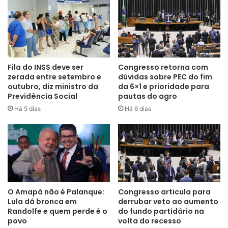
verdadeiro legado maldito, seu
“modus operandi” que ceifa vidas,
a política, a economia e afronta a
soberania nacional”.
Fila do INSS deve ser
Congresso retorna com
zerada entre setembro e
dúvidas sobre PEC do fim
outubro, diz ministro da
da 6×1 e prioridade para
Na nota, Aras começa citando
“Viva o Brasil”
e diz que nos
Previdência Social
pautas do agro
últimos quatro anos foi enfrentado
“um forte
Há 5 dias
Há 6 dias
corporativismo apoiado pelas fake news divulgadas pela
imprensa desviada que confundiram Justiça com
vingança”.
O Amapá não é Palanque:
Congresso articula para
Lula dá bronca em
derrubar veto ao aumento
Randolfe e quem perde é o
do fundo partidário na
“Nós temos o dever de cumprir a
povo
volta do recesso